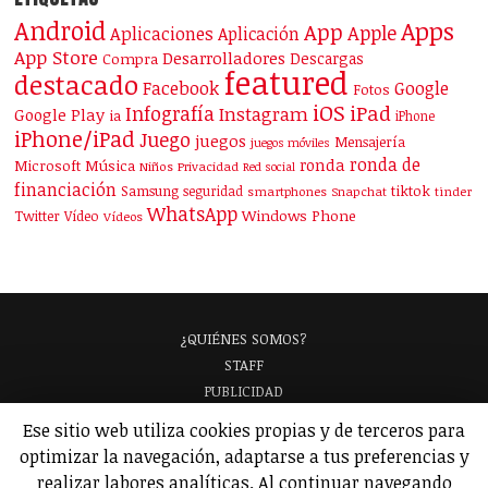
Android
Apps
App
Apple
Aplicaciones
Aplicación
App Store
Desarrolladores
Descargas
Compra
featured
destacado
Facebook
Google
Fotos
iOS
iPad
Infografía
Instagram
Google Play
ia
iPhone
iPhone/iPad
Juego
juegos
Mensajería
juegos móviles
ronda de
ronda
Microsoft
Música
Niños
Privacidad
Red social
financiación
Samsung
tiktok
seguridad
smartphones
Snapchat
tinder
WhatsApp
Windows Phone
Twitter
Vídeo
Vídeos
¿QUIÉNES SOMOS?
STAFF
PUBLICIDAD
¡APARECE EN NUESTRA GUÍA!
Ese sitio web utiliza cookies propias y de terceros para
ANALIZAMOS TU APP
GLOSARIO
optimizar la navegación, adaptarse a tus preferencias y
POLÍTICA DE PRIVACIDAD
AVISO LEGAL
realizar labores analíticas. Al continuar navegando