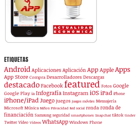
ETIQUETAS
Android
Apps
App
Apple
Aplicaciones
Aplicación
App Store
Desarrolladores
Descargas
Compra
featured
destacado
Facebook
Google
Fotos
iOS
iPad
Infografía
Instagram
Google Play
ia
iPhone
iPhone/iPad
Juego
juegos
Mensajería
juegos móviles
ronda de
ronda
Microsoft
Música
Niños
Privacidad
Red social
financiación
Samsung
tiktok
seguridad
smartphones
Snapchat
tinder
WhatsApp
Windows Phone
Twitter
Vídeo
Vídeos