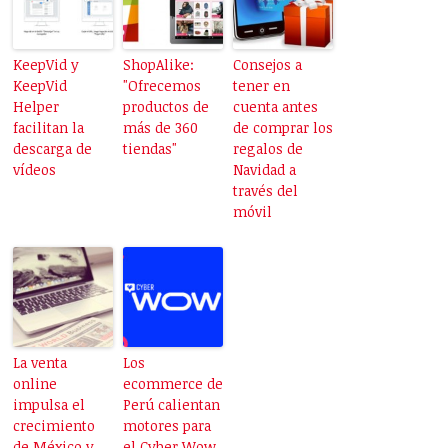
KeepVid y
ShopAlike:
Consejos a
KeepVid
"Ofrecemos
tener en
Helper
productos de
cuenta antes
facilitan la
más de 360
de comprar los
descarga de
tiendas"
regalos de
vídeos
Navidad a
través del
móvil
La venta
Los
online
ecommerce de
impulsa el
Perú calientan
crecimiento
motores para
de México y
el Cyber Wow