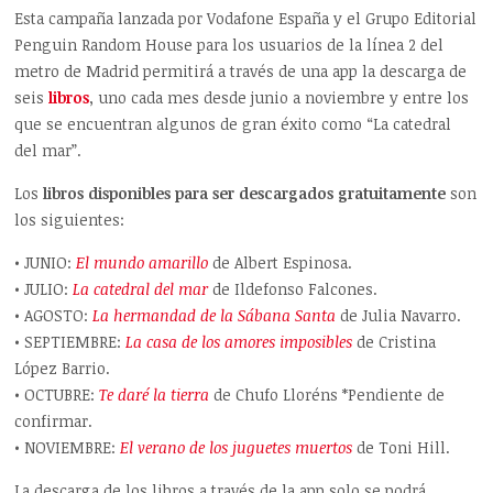
Esta campaña lanzada por Vodafone España y el Grupo Editorial
Penguin Random House para los usuarios de la línea 2 del
metro de Madrid permitirá a través de una app la descarga de
seis
libros
, uno cada mes desde junio a noviembre y entre los
que se encuentran algunos de gran éxito como “La catedral
del mar”.
Los
libros disponibles para ser descargados gratuitamente
son
los siguientes:
• JUNIO:
El mundo amarillo
de Albert Espinosa.
• JULIO:
La catedral del mar
de Ildefonso Falcones.
• AGOSTO:
La hermandad de la Sábana Santa
de Julia Navarro.
• SEPTIEMBRE:
La casa de los amores imposibles
de Cristina
López Barrio.
• OCTUBRE:
Te daré la tierra
de Chufo Lloréns *Pendiente de
confirmar.
• NOVIEMBRE:
El verano de los juguetes muertos
de Toni Hill.
La descarga de los libros a través de la app solo se podrá