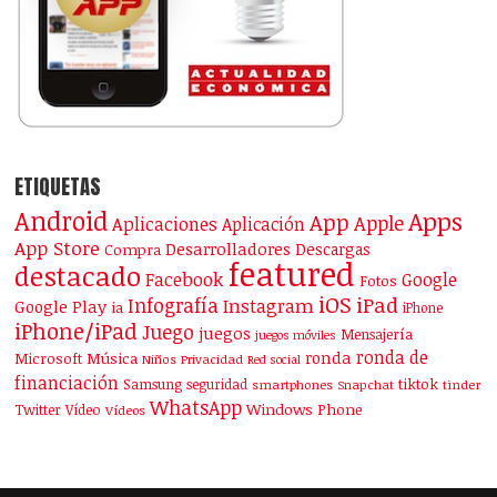
ETIQUETAS
Android
Apps
App
Apple
Aplicaciones
Aplicación
App Store
Desarrolladores
Descargas
Compra
featured
destacado
Facebook
Google
Fotos
iOS
iPad
Infografía
Instagram
Google Play
ia
iPhone
iPhone/iPad
Juego
juegos
Mensajería
juegos móviles
ronda de
ronda
Microsoft
Música
Niños
Privacidad
Red social
financiación
Samsung
tiktok
seguridad
smartphones
Snapchat
tinder
WhatsApp
Windows Phone
Twitter
Vídeo
Vídeos