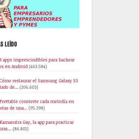
S LEÍDO
3 apps imprescindibles para hackear
os en Android
(463.584)
Cómo restaurar el Samsung Galaxy S3
stado de…
(206.603)
Frettable convierte cada melodía en
notas de una…
(95.398)
Kamasutra Gay, la app para practicar
uras…
(86.801)