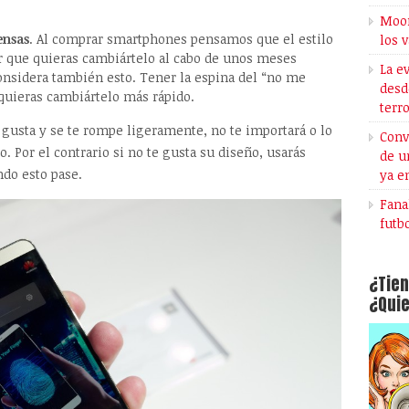
Moon
ensas
. Al comprar smartphones pensamos que el estilo
los 
r que quieras cambiártelo al cabo de unos meses
La e
onsidera también esto. Tener la espina del “no me
desd
uieras cambiártelo más rápido.
terr
 gusta y se te rompe ligeramente, no te importará o lo
Conv
o. Por el contrario si no te gusta su diseño, usarás
de u
do esto pase.
ya e
Fana
futb
¿Tien
¿Quie