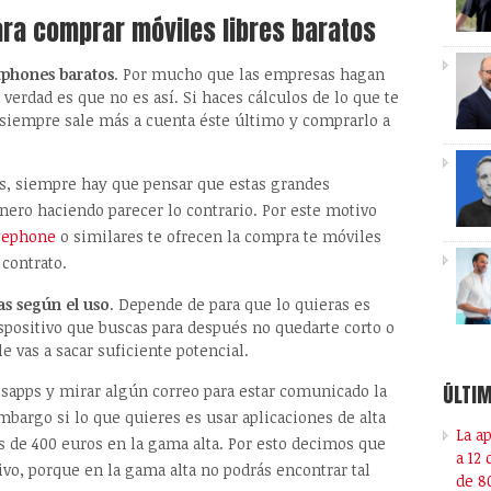
ara comprar móviles libres baratos
rtphones baratos
. Por mucho que las empresas hagan
verdad es que no es así. Si haces cálculos de lo que te
o siempre sale más a cuenta éste último y comprarlo a
as, siempre hay que pensar que estas grandes
nero haciendo parecer lo contrario. Por este motivo
pephone
o similares te ofrecen la compra te móviles
 contrato.
as según el uso
. Depende de para que lo quieras es
ispositivo que buscas para después no quedarte corto o
e vas a sacar suficiente potencial.
ÚLTIM
tsapps y mirar algún correo para estar comunicado la
mbargo si lo que quieres es usar aplicaciones de alta
La a
 de 400 euros en la gama alta. Por esto decimos que
a 12
vo, porque en la gama alta no podrás encontrar tal
de 8