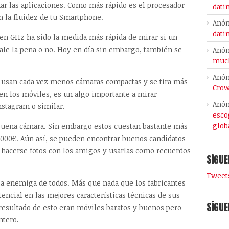
nar las aplicaciones. Como más rápido es el procesador
dati
n la fluidez de tu Smartphone.
Anó
dati
 en GHz ha sido la medida más rápida de mirar si un
ale la pena o no. Hoy en día sin embargo, también se
Anó
much
Anó
e usan cada vez menos cámaras compactas y se tira más
Crow
 en los móviles, es un algo importante a mirar
Anó
nstagram o similar.
esco
glob
buena cámara. Sin embargo estos cuestan bastante más
1.000€. Aún así, se pueden encontrar buenos candidatos
ra hacerse fotos con los amigos y usarlas como recuerdos
SÍGUE
Tweets
 la enemiga de todos. Más que nada que los fabricantes
encial en las mejores características técnicas de sus
SÍGUE
 resultado de esto eran móviles baratos y buenos pero
ntero.