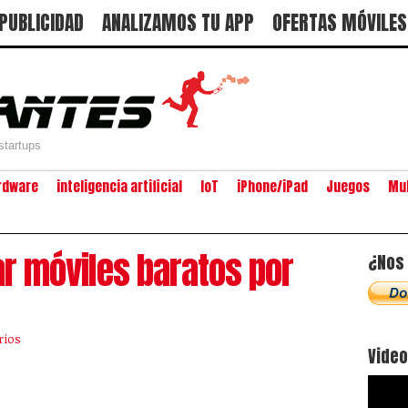
PUBLICIDAD
ANALIZAMOS TU APP
OFERTAS MÓVILES
startups
rdware
inteligencia artificial
IoT
iPhone/iPad
Juegos
Mu
r móviles baratos por
¿Nos 
rios
Vide