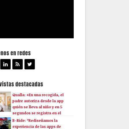
enos en redes
evistas destacadas
Qualla: «En una recogida, el
padre autoriza desde la app
quién se lleva al niño y en 5
segundos se registra en el
ema»
B-Ride: “Rediseñamos la
experiencia de las apps de