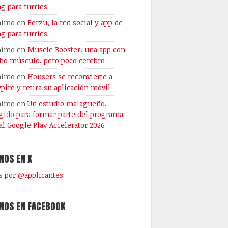
ng para furries
nimo
en
Ferzu, la red social y app de
ng para furries
nimo
en
Muscle Booster: una app con
o músculo, pero poco cerebro
nimo
en
Housers se reconvierte a
pire y retira su aplicación móvil
nimo
en
Un estudio malagueño,
gido para formar parte del programa
al Google Play Accelerator 2026
NOS EN X
 por @applicantes
NOS EN FACEBOOK