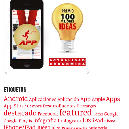
ETIQUETAS
Android
Apps
App
Apple
Aplicaciones
Aplicación
App Store
Desarrolladores
Descargas
Compra
featured
destacado
Facebook
Google
Fotos
iOS
iPad
Infografía
Instagram
Google Play
ia
iPhone
iPhone/iPad
Juego
juegos
Mensajería
juegos móviles