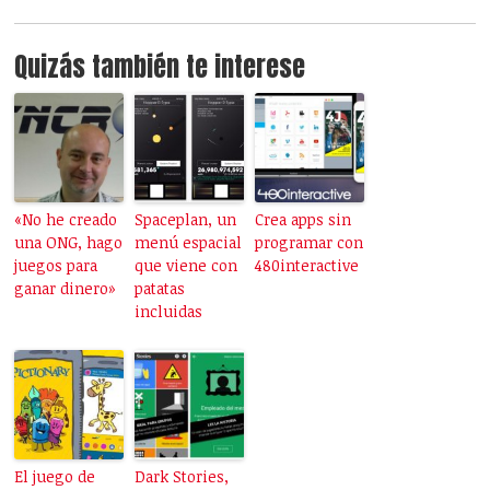
Quizás también te interese
«No he creado
Spaceplan, un
Crea apps sin
una ONG, hago
menú espacial
programar con
juegos para
que viene con
480interactive
ganar dinero»
patatas
incluidas
El juego de
Dark Stories,