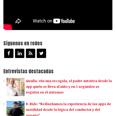
Síguenos en redes
Entrevistas destacadas
Qualla: «En una recogida, el padre autoriza desde la
app quién se lleva al niño y en 5 segundos se
registra en el sistema»
B-Ride: “Rediseñamos la experiencia de las apps de
movilidad desde la lógica del conductor y del
usuario”