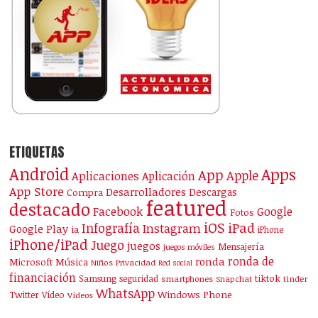
ETIQUETAS
Android
Apps
App
Apple
Aplicaciones
Aplicación
App Store
Desarrolladores
Descargas
Compra
featured
destacado
Facebook
Google
Fotos
iOS
iPad
Infografía
Instagram
Google Play
ia
iPhone
iPhone/iPad
Juego
juegos
Mensajería
juegos móviles
ronda de
ronda
Microsoft
Música
Niños
Privacidad
Red social
financiación
Samsung
tiktok
seguridad
smartphones
Snapchat
tinder
WhatsApp
Windows Phone
Twitter
Vídeo
Vídeos