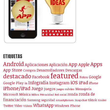
ETIQUETAS
Android
Apps
App
Apple
Aplicaciones
Aplicación
App Store
Desarrolladores
Descargas
Compra
featured
destacado
Facebook
Google
Fotos
iOS
iPad
Infografía
Instagram
Google Play
ia
iPhone
iPhone/iPad
Juego
juegos
Mensajería
juegos móviles
ronda de
ronda
Microsoft
Música
Niños
Privacidad
Red social
financiación
Samsung
tiktok
seguridad
smartphones
Snapchat
tinder
WhatsApp
Windows Phone
Twitter
Vídeo
Vídeos