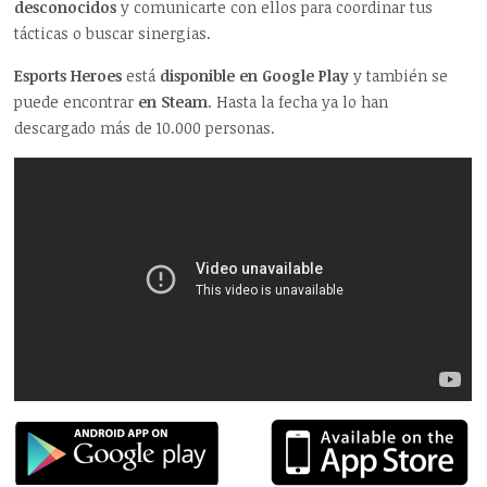
desconocidos
y comunicarte con ellos para coordinar tus
tácticas o buscar sinergias.
Esports Heroes
está
disponible en Google Play
y también se
puede encontrar
en Steam
. Hasta la fecha ya lo han
descargado más de 10.000 personas.