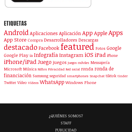
ETIQUETAS
Android
Apps
App
Apple
Aplicaciones
Aplicación
App Store
Desarrolladores
Descargas
Compra
featured
destacado
Facebook
Google
Fotos
iOS
iPad
Infografía
Instagram
Google Play
ia
iPhone
iPhone/iPad
Juego
juegos
Mensajería
juegos móviles
ronda de
ronda
Microsoft
Música
Niños
Privacidad
Red social
financiación
Samsung
tiktok
seguridad
smartphones
Snapchat
tinder
WhatsApp
Windows Phone
Twitter
Vídeo
Vídeos
¿QUIÉNES SOMOS?
STAFF
PUBLICIDAD