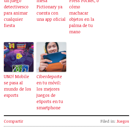
un juego
mesa
Press Pocket, o
detectivesco
Pictionary ya
cómo
para animar
cuenta con
machacar
cualquier
una app oficial
objetos en la
fiesta
palma de tu
mano
UNO! Mobile
Ciberdeporte
se pasa al
en tu móvil:
mundo de los
los mejores
esports
juegos de
eSports en tu
smartphone
Compartir
Filed in:
Juegos