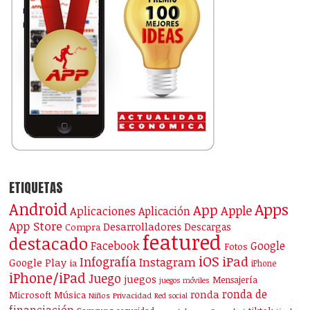
ETIQUETAS
Android
Apps
App
Apple
Aplicaciones
Aplicación
App Store
Desarrolladores
Descargas
Compra
featured
destacado
Facebook
Google
Fotos
iOS
iPad
Infografía
Instagram
Google Play
ia
iPhone
iPhone/iPad
Juego
juegos
Mensajería
juegos móviles
ronda de
ronda
Microsoft
Música
Niños
Privacidad
Red social
financiación