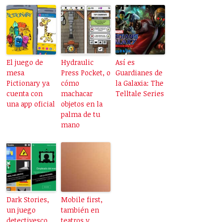
El juego de
Hydraulic
Así es
mesa
Press Pocket, o
Guardianes de
Pictionary ya
cómo
la Galaxia: The
cuenta con
machacar
Telltale Series
una app oficial
objetos en la
palma de tu
mano
Dark Stories,
Mobile first,
un juego
también en
detectivesco
teatros y