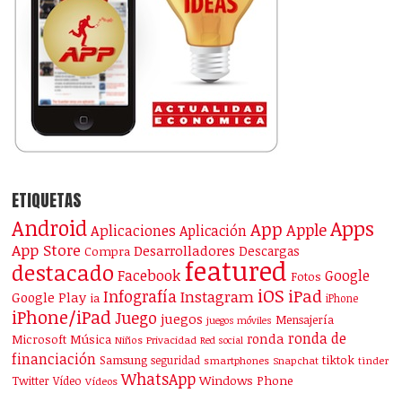
ETIQUETAS
Android
Apps
App
Apple
Aplicaciones
Aplicación
App Store
Desarrolladores
Descargas
Compra
featured
destacado
Facebook
Google
Fotos
iOS
iPad
Infografía
Instagram
Google Play
ia
iPhone
iPhone/iPad
Juego
juegos
Mensajería
juegos móviles
ronda de
ronda
Microsoft
Música
Niños
Privacidad
Red social
financiación
Samsung
tiktok
seguridad
smartphones
Snapchat
tinder
WhatsApp
Windows Phone
Twitter
Vídeo
Vídeos