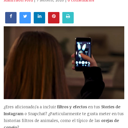
Juanrrison Ford
| 7 febrero, 2020
|
0 comentarios
¿Eres aficionado/a a incluir
filtros y efectos
en tus
Stories de
Instagram
o Snapchat? ¿Particularmente te gusta meter en tus
historias filtros de animales, como el típico de las
orejas de
conejo
?