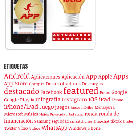
ETIQUETAS
Android
Apps
App
Apple
Aplicaciones
Aplicación
App Store
Desarrolladores
Descargas
Compra
featured
destacado
Facebook
Google
Fotos
iOS
iPad
Infografía
Instagram
Google Play
ia
iPhone
iPhone/iPad
Juego
juegos
Mensajería
juegos móviles
ronda de
ronda
Microsoft
Música
Niños
Privacidad
Red social
financiación
Samsung
tiktok
seguridad
smartphones
Snapchat
tinder
WhatsApp
Windows Phone
Twitter
Vídeo
Vídeos