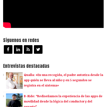
Síguenos en redes
Entrevistas destacadas
Qualla: «En una recogida, el padre autoriza desde la
app quién se lleva al niño y en 5 segundos se
registra en el sistema»
B-Ride: “Rediseñamos la experiencia de las apps de
movilidad desde la lógica del conductor y del
usuario”