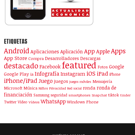
ETIQUETAS
Android
Apps
App
Apple
Aplicaciones
Aplicación
App Store
Desarrolladores
Descargas
Compra
featured
destacado
Facebook
Google
Fotos
iOS
iPad
Infografía
Instagram
Google Play
ia
iPhone
iPhone/iPad
Juego
juegos
Mensajería
juegos móviles
ronda de
ronda
Microsoft
Música
Niños
Privacidad
Red social
financiación
Samsung
tiktok
seguridad
smartphones
Snapchat
tinder
WhatsApp
Windows Phone
Twitter
Vídeo
Vídeos