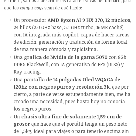
Primero, vamos a describir las características del bichaco, para
que los
compu boys
vean de qué hablo:
Un procesador
AMD Ryzen AI 9 HX 370, 12 núcleos
,
24 hilos (2.0 GHz base, 5.1 GHz turbo, 36MB caché)
con IA integrada más copilot, capaz de hacer tareas
de edición, generación y traducción de forma local
de una manera cómoda y rapidísima.
Una
gráfica de Nvidia de la gama 5070
con 8Gb
DDR5 Blackwell, con IA generativa de FPS (DLSS) y
Ray tracing.
Una
pantalla de 14 pulgadas Oled WQXGA de
120hz con negros puros y resolución 3k
, que por
cierto, a parte de verse estupendamente bien, me ha
creado una necesidad, pues hasta hoy no conocía
los negros puros.
Un
chasis ultra fino de solamente 1,59 cm de
grosor
que hace que el portátil tenga un peso neto
de 1,5kg, ideal para viajes o para tenerlo encima sin