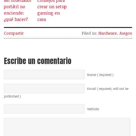
Mi ordenador
Consejos para
portátil no
crear un setup
enciende:
gaming en
¿qué hacer?
casa
Compartir
Filed in:
Hardware
,
Juegos
Escribe un comentario
Name ( required )
Email ( required; will not be
published )
Website