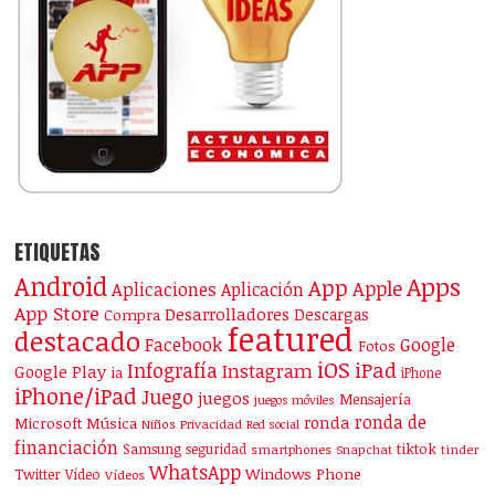
ETIQUETAS
Android
Apps
App
Apple
Aplicaciones
Aplicación
App Store
Desarrolladores
Descargas
Compra
featured
destacado
Facebook
Google
Fotos
iOS
iPad
Infografía
Instagram
Google Play
ia
iPhone
iPhone/iPad
Juego
juegos
Mensajería
juegos móviles
ronda de
ronda
Microsoft
Música
Niños
Privacidad
Red social
financiación
Samsung
tiktok
seguridad
smartphones
Snapchat
tinder
WhatsApp
Windows Phone
Twitter
Vídeo
Vídeos