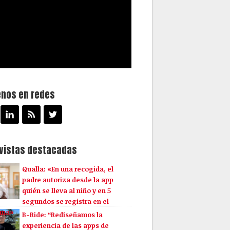
enos en redes
evistas destacadas
Qualla: «En una recogida, el
padre autoriza desde la app
quién se lleva al niño y en 5
segundos se registra en el
ema»
B-Ride: “Rediseñamos la
experiencia de las apps de