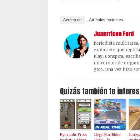
Acerca de
Artículos recientes
Juanrrison Ford
Periodista multitarea
explicante que replic
Play. Conspira, escrib
unicornios de origami
gato. Una vez hizo so
Quizás también te interes
Hydraulic Press
Llega KartRider
Junky
Pocket, o cómo
Rush+, la
Racing