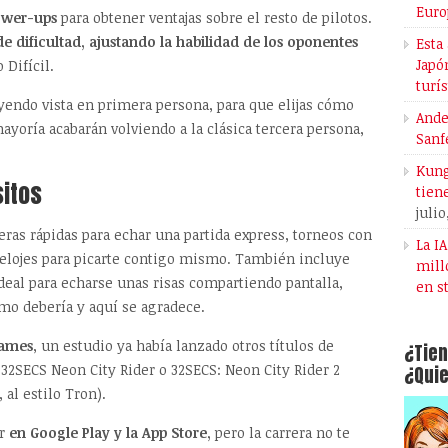
Euro
ower-ups
para obtener ventajas sobre el resto de pilotos.
de dificultad, ajustando la habilidad de los oponentes
Esta
Japó
 Difícil.
turí
uyendo vista en primera persona, para que elijas cómo
Ande
mayoría acabarán volviendo a la clásica tercera persona,
Sanf
.
Kung
itos
tien
julio
reras rápidas para echar una partida express, torneos con
La I
relojes para picarte contigo mismo. También incluye
mill
deal para echarse unas risas compartiendo pantalla,
en s
mo debería y aquí se agradece.
ames
, un estudio ya había lanzado otros títulos de
¿Tien
 32SECS Neon City Rider o 32SECS: Neon City Rider 2
¿Quie
al estilo Tron).
ar
en Google Play y la App Store,
pero la carrera no te