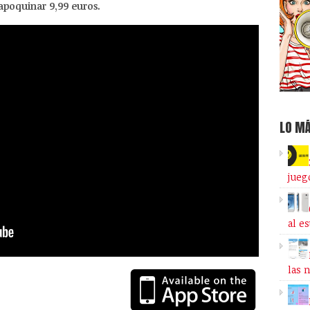
apoquinar 9,99 euros.
LO MÁ
jueg
al e
las 