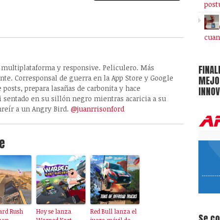
post
cuan
FINAL
, multiplataforma y responsive. Peliculero. Más
ante. Corresponsal de guerra en la App Store y Google
MEJOR
e posts, prepara lasañas de carbonita y hace
INNOV
 sentado en su sillón negro mientras acaricia a su
nreír a un Angry Bird.
@juanrrisonford
e
ard Rush
Hoy se lanza
Red Bull lanza el
Se c
 ya
Warped Kart
juego móvil de