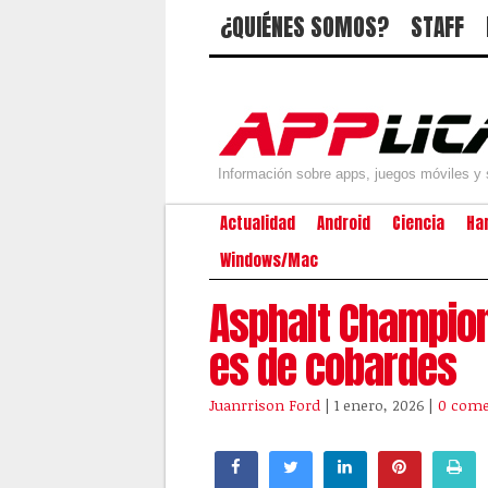
¿QUIÉNES SOMOS?
STAFF
Información sobre apps, juegos móviles y 
Actualidad
Android
Ciencia
Ha
Windows/Mac
Asphalt Champio
es de cobardes
Juanrrison Ford
| 1 enero, 2026
|
0 come