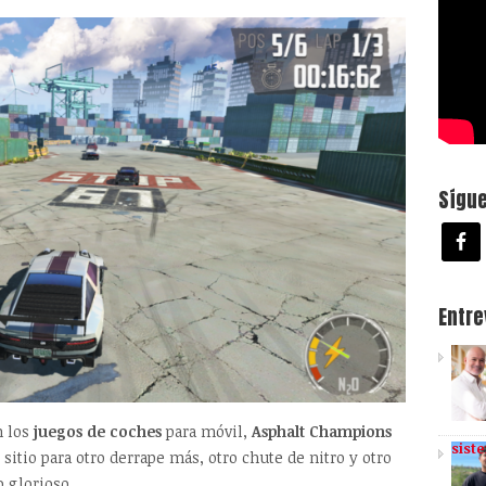
Sígu
Entr
n los
juegos de coches
para móvil,
Asphalt Champions
sist
sitio para otro derrape más, otro chute de nitro y otro
 glorioso.