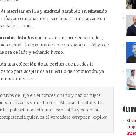
 de aterrizar
en iOS y Android
(también en
Nintendo
es físicos) con una promesa clara: carreras arcade sin
 soldado al fondo.
rcuitos distintos
que atraviesan carreteras rurales,
lados donde lo importante no es respetar el código de
que sea de lado y echando humo.
ción una
colección de 16 coches
que puedes ir
ando para adaptarlos a tu estilo de conducción, ya
n remordimientos.
rtivos de lujo en el concesionario y hazlos tuyos
 personalizadas y mucho más. Mejora el motor y las
ÚLTIM
los polvorientos circuitos con estilo y potencia.
 competencia quién es el verdadero campeón, explica
El v
empl
ince