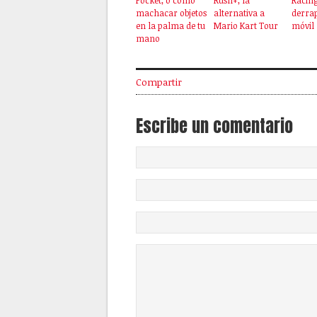
machacar objetos
alternativa a
derrap
en la palma de tu
Mario Kart Tour
móvil
mano
Compartir
Escribe un comentario