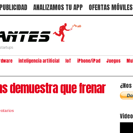
PUBLICIDAD
ANALIZAMOS TU APP
OFERTAS MÓVILES
startups
rdware
inteligencia artificial
IoT
iPhone/iPad
Juegos
Mu
ns demuestra que frenar
¿Nos 
ntarios
Vide