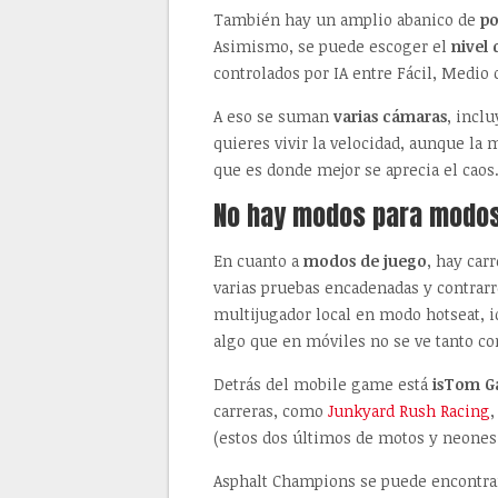
También hay un amplio abanico de
p
Asimismo, se puede escoger el
nivel 
controlados por IA entre Fácil, Medio o
A eso se suman
varias cámaras
, incl
quieres vivir la velocidad, aunque la 
que es donde mejor se aprecia el caos
No hay modos para modos
En cuanto a
modos de juego
, hay car
varias pruebas encadenadas y contrar
multijugador local en modo hotseat, i
algo que en móviles no se ve tanto co
Detrás del mobile game está
isTom G
carreras, como
Junkyard Rush Racing
,
(estos dos últimos de motos y neones, 
Asphalt Champions se puede encontr