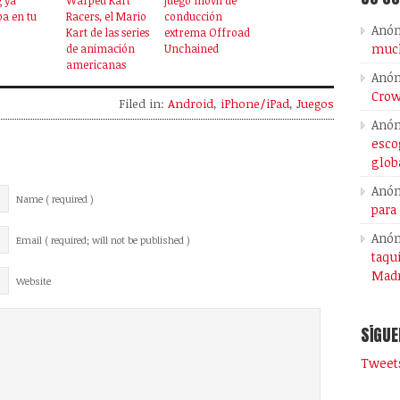
a en tu
Racers, el Mario
conducción
Anó
Kart de las series
extrema Offroad
much
de animación
Unchained
americanas
Anó
Crow
Filed in:
Android
,
iPhone/iPad
,
Juegos
Anó
esco
glob
Anó
Name ( required )
para
Anó
Email ( required; will not be published )
taqu
Madr
Website
SÍGUE
Tweets