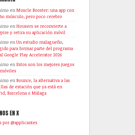
nimo
en
Muscle Booster: una app con
o músculo, pero poco cerebro
nimo
en
Housers se reconvierte a
pire y retira su aplicación móvil
nimo
en
Un estudio malagueño,
gido para formar parte del programa
al Google Play Accelerator 2026
nimo
en
Estos son los mejores juegos
 móviles
nimo
en
Bounce, la alternativa a las
illas de estación que ya está en
id, Barcelona o Málaga
NOS EN X
 por @applicantes