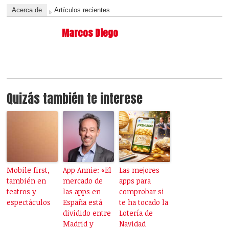
Acerca de
Artículos recientes
Marcos Diego
Quizás también te interese
Mobile first,
App Annie: «El
Las mejores
también en
mercado de
apps para
teatros y
las apps en
comprobar si
espectáculos
España está
te ha tocado la
dividido entre
Lotería de
Madrid y
Navidad