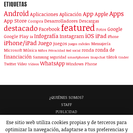
ETIQUETAS
Android
Apps
App
Apple
Aplicaciones
Aplicación
App Store
Desarrolladores
Descargas
Compra
featured
destacado
Facebook
Google
Fotos
iOS
iPad
Infografía
Instagram
Google Play
ia
iPhone
iPhone/iPad
Juego
juegos
Mensajería
juegos móviles
ronda de
ronda
Microsoft
Música
Niños
Privacidad
Red social
financiación
Samsung
tiktok
seguridad
smartphones
Snapchat
tinder
WhatsApp
Windows Phone
Twitter
Vídeo
Vídeos
¿QUIÉNES SOMOS?
STAFF
PUBLICIDAD
¡APARECE EN NUESTRA GUÍA!
Ese sitio web utiliza cookies propias y de terceros para
ANALIZAMOS TU APP
GLOSARIO
optimizar la navegación, adaptarse a tus preferencias y