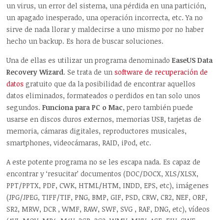
un virus, un error del sistema, una pérdida en una partición,
un apagado inesperado, una operación incorrecta, etc. Ya no
sirve de nada llorar y maldecirse a uno mismo por no haber
hecho un backup. Es hora de buscar soluciones.
Una de ellas es utilizar un programa denominado
EaseUS Data
Recovery Wizard
. Se trata de un
software de recuperación de
datos
gratuito que da la posibilidad de encontrar aquellos
datos eliminados, formateados o perdidos en tan solo unos
segundos.
Funciona para PC o Mac
, pero también puede
usarse en discos duros externos, memorias USB, tarjetas de
memoria, cámaras digitales, reproductores musicales,
smartphones, videocámaras, RAID, iPod, etc.
A este potente programa no se les escapa nada. Es capaz de
encontrar y ‘resucitar’ documentos (DOC/DOCX, XLS/XLSX,
PPT/PPTX, PDF, CWK, HTML/HTM, INDD, EPS, etc), imágenes
(JPG/JPEG, TIFF/TIF, PNG, BMP, GIF, PSD, CRW, CR2, NEF, ORF,
SR2, MRW, DCR , WMF, RAW, SWF, SVG , RAF, DNG, etc), vídeos