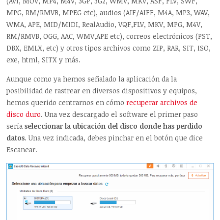
(AVI, MOV, MP4, M4V, 3GP, 3G2, WMV, MKV, ASF, FLV, SWF,
MPG, RM/RMVB, MPEG etc), audios (AIF/AIFF, M4A, MP3, WAV,
WMA, APE, MID/MIDI, RealAudio, VQF,FLV, MKV, MPG, M4V,
RM/RMVB, OGG, AAC, WMV,APE etc), correos electrónicos (PST,
DBX, EMLX, etc) y otros tipos archivos como ZIP, RAR, SIT, ISO,
exe, html, SITX y más.
Aunque como ya hemos señalado la aplicación da la
posibilidad de rastrear en diversos dispositivos y equipos,
hemos querido centrarnos en cómo
recuperar archivos de
disco duro
. Una vez descargado el software el primer paso
sería
seleccionar la ubicación del disco donde has perdido
datos
. Una vez indicada, debes pinchar en el botón que dice
Escanear.