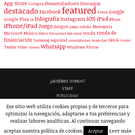
App Store
Desarrolladores
Descargas
Compra
featured
destacado
Facebook
Google
Fotos
iOS
iPad
Infografía
Instagram
Google Play
ia
iPhone
iPhone/iPad
Juego
juegos
Mensajería
juegos móviles
ronda de
ronda
Microsoft
Música
Niños
Privacidad
Red social
financiación
Samsung
tiktok
seguridad
smartphones
Snapchat
tinder
WhatsApp
Windows Phone
Twitter
Vídeo
Vídeos
¿QUIÉNES SOMOS?
STAFF
PUBLICIDAD
¡APARECE EN NUESTRA GUÍA!
Ese sitio web utiliza cookies propias y de terceros para
ANALIZAMOS TU APP
GLOSARIO
optimizar la navegación, adaptarse a tus preferencias y
POLÍTICA DE PRIVACIDAD
AVISO LEGAL
realizar labores analíticas. Al continuar navegando
© 2026 Applicantes – Información sobre apps y juegos para móviles.
aceptas nuestra política de cookies.
Leer más
Aceptar