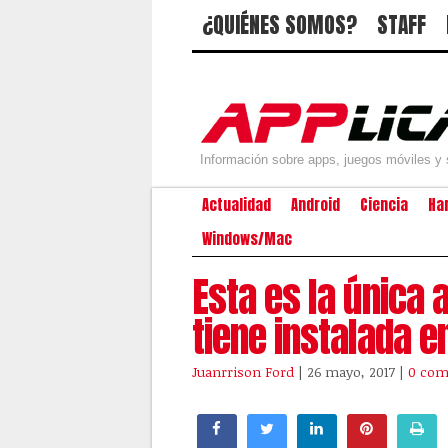
¿QUIÉNES SOMOS?
STAFF
Información sobre apps, juegos móviles y 
Actualidad
Android
Ciencia
Ha
Windows/Mac
Esta es la única
tiene instalada 
Juanrrison Ford
| 26 mayo, 2017
|
0 com