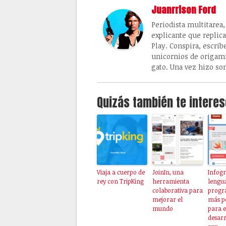
Juanrrison Ford
Periodista multitarea
explicante que replic
Play. Conspira, escrib
unicornios de origami
gato. Una vez hizo so
Quizás también te interes
Viaja a cuerpo de
JoinIn, una
Infogr
rey con TripKing
herramienta
lengua
colaborativa para
progr
mejorar el
más p
mundo
para e
desarr