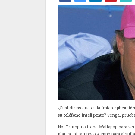
¿Cuál dirías que es
la única aplicació
su teléfono inteligente
? Venga, prueba
No, Trump no tiene Wallapop para vend
Blanca, ni tampoco AirBnb para alquil