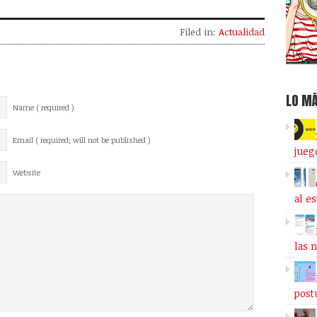
Filed in:
Actualidad
LO MÁ
Name ( required )
Email ( required; will not be published )
jueg
Website
al e
las 
post