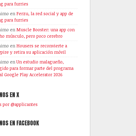
ng para furries
nimo
en
Ferzu, la red social y app de
ng para furries
nimo
en
Muscle Booster: una app con
o músculo, pero poco cerebro
nimo
en
Housers se reconvierte a
pire y retira su aplicación móvil
nimo
en
Un estudio malagueño,
gido para formar parte del programa
al Google Play Accelerator 2026
NOS EN X
 por @applicantes
NOS EN FACEBOOK