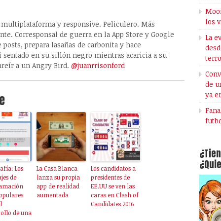
Moon
los 
, multiplataforma y responsive. Peliculero. Más
ante. Corresponsal de guerra en la App Store y Google
La e
e posts, prepara lasañas de carbonita y hace
desd
 sentado en su sillón negro mientras acaricia a su
terr
nreír a un Angry Bird.
@juanrrisonford
Conv
de u
ya e
e
Fana
futb
¿Tien
¿Quie
afía: Los
La Casa Blanca
Los candidatos a
jes de
lanza su propia
presidentes de
amación
app de realidad
EE.UU se ven las
opulares
aumentada
caras en Clash of
l
Candidates 2016
ollo de una