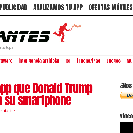
PUBLICIDAD
ANALIZAMOS TU APP
OFERTAS MÓVILES
startups
rdware
inteligencia artificial
IoT
iPhone/iPad
Juegos
Mu
 app que Donald Trump
¿Nos 
en su smartphone
entarios
Vide