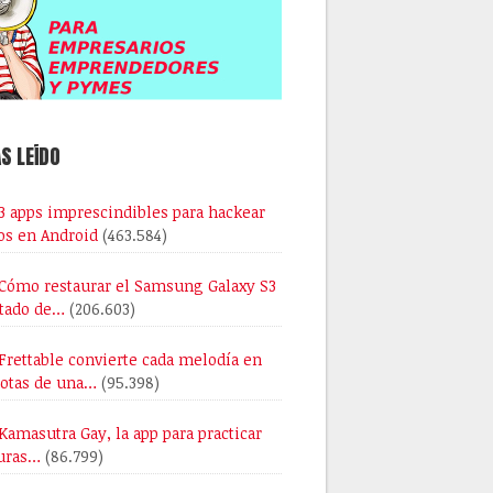
S LEÍDO
3 apps imprescindibles para hackear
os en Android
(463.584)
Cómo restaurar el Samsung Galaxy S3
stado de…
(206.603)
Frettable convierte cada melodía en
notas de una…
(95.398)
Kamasutra Gay, la app para practicar
uras…
(86.799)