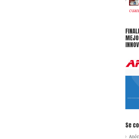
cuan
FINAL
MEJOR
INNOV
Se c
Anó