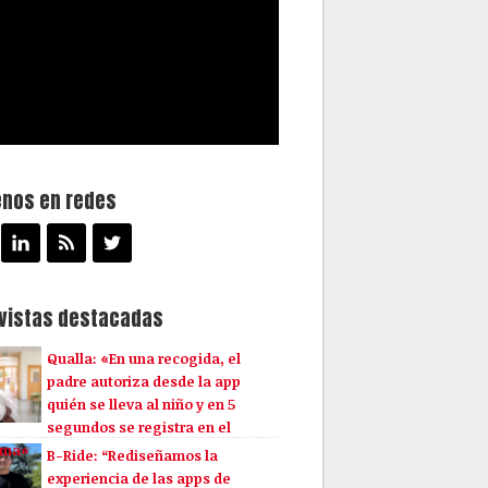
enos en redes
evistas destacadas
Qualla: «En una recogida, el
padre autoriza desde la app
quién se lleva al niño y en 5
segundos se registra en el
ema»
B-Ride: “Rediseñamos la
experiencia de las apps de