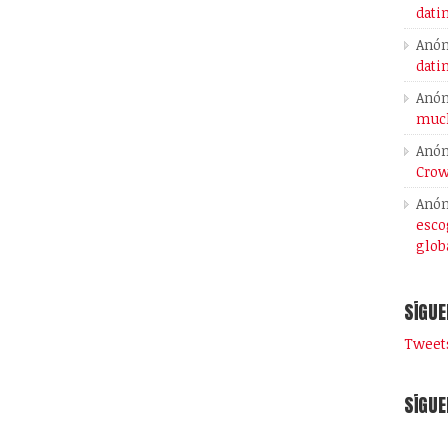
dati
Anó
dati
Anó
much
Anó
Crow
Anó
esco
glob
SÍGUE
Tweets
SÍGUE