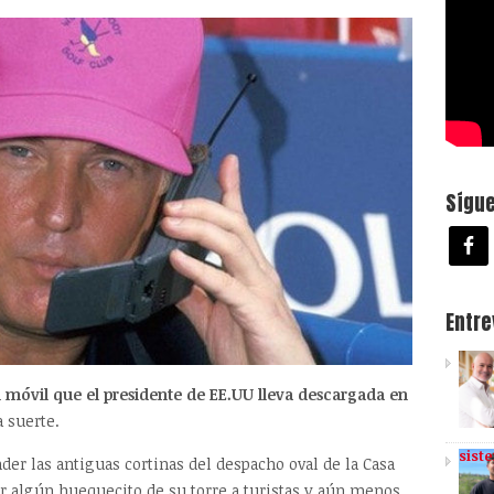
Sígu
Entr
n móvil que el presidente de EE.UU lleva descargada en
 suerte.
sist
er las antiguas cortinas del despacho oval de la Casa
ar algún huequecito de su torre a turistas y aún menos