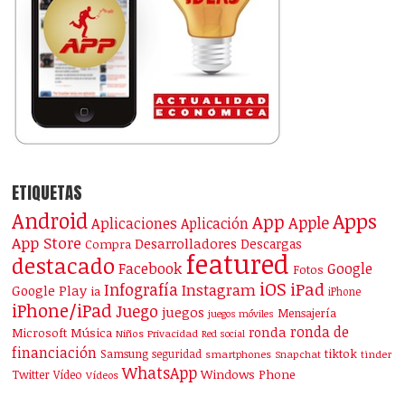
ETIQUETAS
Android
Apps
App
Apple
Aplicaciones
Aplicación
App Store
Desarrolladores
Descargas
Compra
featured
destacado
Facebook
Google
Fotos
iOS
iPad
Infografía
Instagram
Google Play
ia
iPhone
iPhone/iPad
Juego
juegos
Mensajería
juegos móviles
ronda de
ronda
Microsoft
Música
Niños
Privacidad
Red social
financiación
Samsung
tiktok
seguridad
smartphones
Snapchat
tinder
WhatsApp
Windows Phone
Twitter
Vídeo
Vídeos