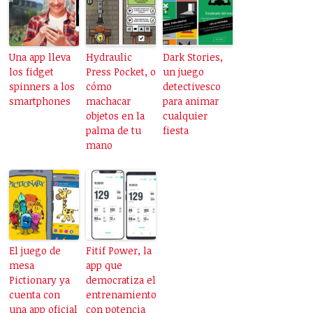
Una app lleva
Hydraulic
Dark Stories,
los fidget
Press Pocket, o
un juego
spinners a los
cómo
detectivesco
smartphones
machacar
para animar
objetos en la
cualquier
palma de tu
fiesta
mano
El juego de
Fitif Power, la
mesa
app que
Pictionary ya
democratiza el
cuenta con
entrenamiento
una app oficial
con potencia