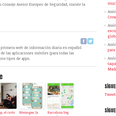
much
u Consejo Asesor Europeo de Seguridad, insiste la
Anó
Crow
Anó
esco
glob
Anó
 primera web de información diaria en español
para
de las aplicaciones móviles (para todas las
Anó
ros tipos de apps.
taqu
Madr
e
SÍGUE
Tweets
SÍGUE
p, el corto
Wemogee, la
Barcelona Veg