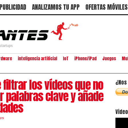
PUBLICIDAD
ANALIZAMOS TU APP
OFERTAS MÓVILES
startups
rdware
inteligencia artificial
IoT
iPhone/iPad
Juegos
Mu
 filtrar los vídeos que no
¿Nos 
or palabras clave y añade
edades
Vide
os