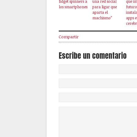
fidget spinners a
una red social
que i
los smartphones
para ligar que
futuro
aparta el
insta
machismo”
apps e
cereb
Compartir
Escribe un comentario