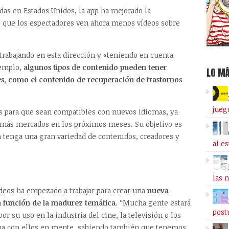
das en Estados Unidos, la app ha mejorado la
o que los espectadores ven ahora menos vídeos sobre
trabajando en esta dirección y «teniendo en cuenta
jemplo,
algunos tipos de contenido pueden tener
LO MÁ
es, como el contenido de recuperación de trastornos
jueg
s para que sean compatibles con nuevos idiomas, ya
 más mercados en los próximos meses. Su objetivo es
a tenga una gran variedad de contenidos, creadores y
al e
las 
ídeos ha empezado a trabajar para crear una
nueva
n función de la madurez temática
. “Mucha gente estará
post
r su uso en la industria del cine, la televisión o los
ema con ellos en mente, sabiendo también que tenemos