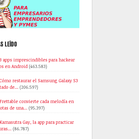
S LEÍDO
3 apps imprescindibles para hackear
os en Android
(463.583)
Cómo restaurar el Samsung Galaxy S3
stado de…
(206.597)
Frettable convierte cada melodía en
notas de una…
(95.397)
Kamasutra Gay, la app para practicar
uras…
(86.787)