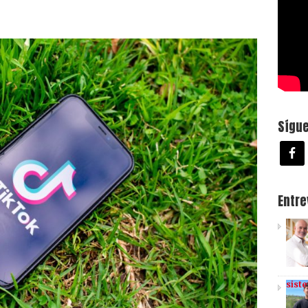
Sígu
Entr
sist