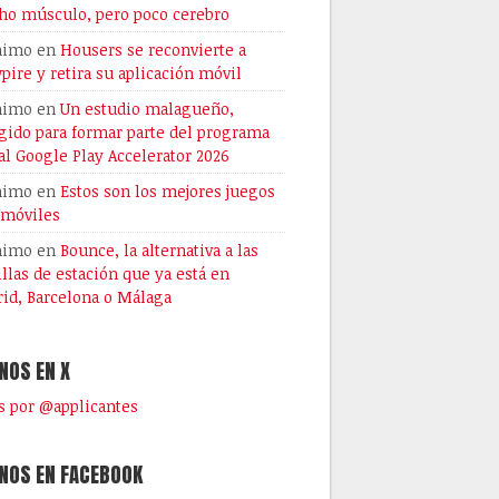
o músculo, pero poco cerebro
nimo
en
Housers se reconvierte a
pire y retira su aplicación móvil
nimo
en
Un estudio malagueño,
gido para formar parte del programa
al Google Play Accelerator 2026
nimo
en
Estos son los mejores juegos
 móviles
nimo
en
Bounce, la alternativa a las
illas de estación que ya está en
id, Barcelona o Málaga
NOS EN X
 por @applicantes
NOS EN FACEBOOK