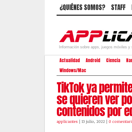
¿QUIÉNES SOMOS?
STAFF
Información sobre apps, juegos móviles y 
Actualidad
Android
Ciencia
Ha
Windows/Mac
TikTok ya permite
se quieren ver p
contenidos por 
applicantes
| 13 julio, 2022
|
0 comentari