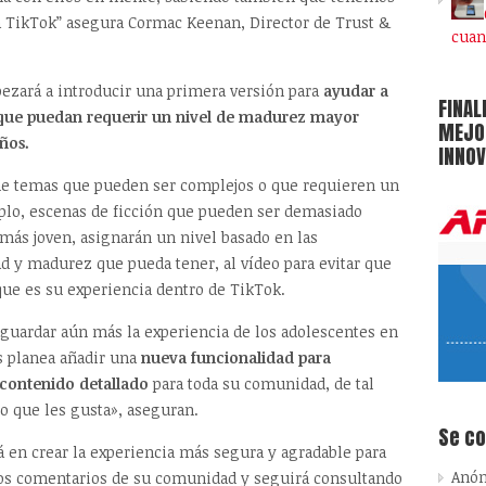
a TikTok” asegura Cormac Keenan, Director de Trust &
cuan
zará a introducir una primera versión para
ayudar a
FINAL
 que puedan requerir un nivel de madurez mayor
MEJOR
ños.
INNOV
ne temas que pueden ser complejos o que requieren un
lo, escenas de ficción que pueden ser demasiado
 más joven, asignarán un nivel basado en las
d y madurez que pueda tener, al vídeo para evitar que
que es su experiencia dentro de TikTok.
aguardar aún más la experiencia de los adolescentes en
s planea añadir una
nueva funcionalidad para
 contenido detallado
para toda su comunidad, de tal
o que les gusta», aseguran.
Se c
 en crear la experiencia más segura y agradable para
Anó
 los comentarios de su comunidad y seguirá consultando