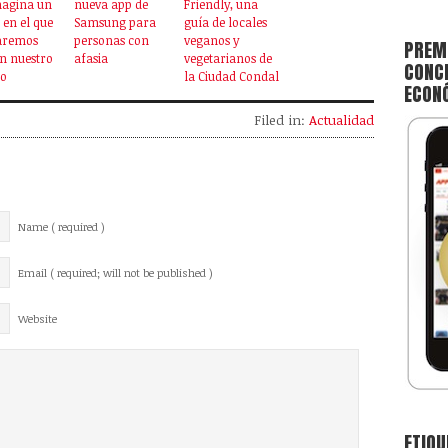
magina un
nueva app de
Friendly, una
 en el que
Samsung para
guía de locales
laremos
personas con
veganos y
PREMI
n nuestro
afasia
vegetarianos de
CONCE
ro
la Ciudad Condal
ECON
Filed in:
Actualidad
Name ( required )
Email ( required; will not be published )
Website
ETIQU