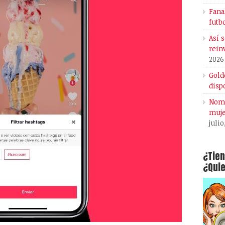
Fana
futb
Así 
rein
2026
Gold
disp
Noma
muje
julio
¿Tien
¿Quie