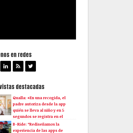
enos en redes
evistas destacadas
Qualla: «En una recogida, el
padre autoriza desde la app
quién se lleva al niño y en 5
segundos se registra en el
ema»
B-Ride: “Rediseñamos la
experiencia de las apps de