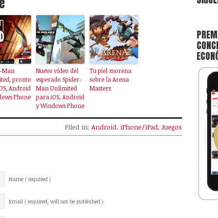
e
PREMI
CONCE
ECON
r-Man
Nuevo vídeo del
Tu piel morena
ted, pronto
esperado Spider-
sobre la Arena
OS, Android
Man Unlimited
Masters
dows Phone
para iOS, Android
y Windows Phone
Filed in:
Android
,
iPhone/iPad
,
Juegos
Name ( required )
Email ( required; will not be published )