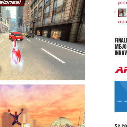
post
cuan
FINAL
MEJOR
INNOV
Se c