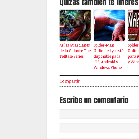
Quizás también te interes
Así es Guardianes
Spider-Man
Spide
de la Galaxia: The
Unlimited ya está
Unlimi
Telltale Series
disponible para
para i
iOS, Android y
y Win
Windows Phone
Compartir
Escribe un comentario