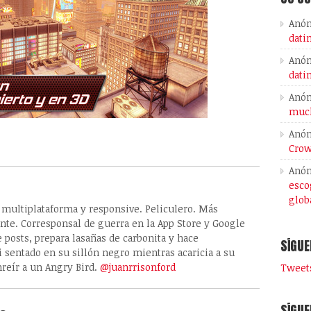
Anó
dati
Anó
dati
Anó
much
Anó
Crow
Anó
esco
glob
, multiplataforma y responsive. Peliculero. Más
ante. Corresponsal de guerra en la App Store y Google
e posts, prepara lasañas de carbonita y hace
SÍGUE
 sentado en su sillón negro mientras acaricia a su
nreír a un Angry Bird.
@juanrrisonford
Tweets
SÍGUE