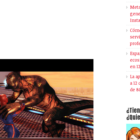
Meta
gene
Inst
Cómo
serv
prof
Espa
ecos
en 1
La a
a 12
de 8
¿Tien
¿Quie