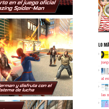
LO MÁ
jueg
al e
las 