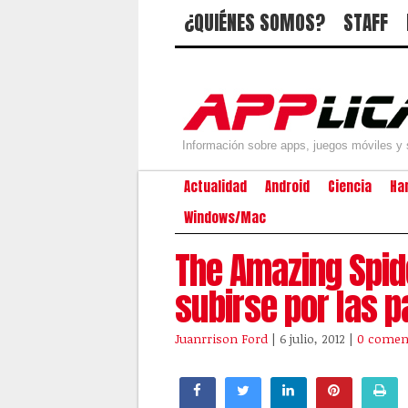
¿QUIÉNES SOMOS?
STAFF
Información sobre apps, juegos móviles y 
Actualidad
Android
Ciencia
Ha
Windows/Mac
The Amazing Spid
subirse por las 
Juanrrison Ford
| 6 julio, 2012
|
0 comen