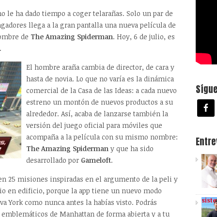
o le ha dado tiempo a coger telarañas. Solo un par de
adores llega a la gran pantalla una nueva película de
 nombre de
The Amazing Spiderman
. Hoy, 6 de julio, es
.
El hombre araña cambia de director, de cara y
hasta de novia. Lo que no varía es la dinámica
Sígu
comercial de la Casa de las Ideas: a cada nuevo
estreno un montón de nuevos productos a su
alrededor. Así, acaba de lanzarse también la
versión del juego oficial para móviles que
acompaña a la película con su mismo nombre:
Entr
The Amazing Spiderman
y que ha sido
desarrollado por
Gameloft
.
en 25 misiones inspiradas en el argumento de la peli y
cio en edificio, porque la app tiene un nuevo modo
sist
eva York como nunca antes la habías visto. Podrás
es emblemáticos de Manhattan de forma abierta y a tu