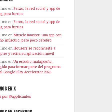
nimo
en
Ferzu, la red social y app de
ng para furries
nimo
en
Ferzu, la red social y app de
ng para furries
nimo
en
Muscle Booster: una app con
o músculo, pero poco cerebro
nimo
en
Housers se reconvierte a
pire y retira su aplicación móvil
nimo
en
Un estudio malagueño,
gido para formar parte del programa
al Google Play Accelerator 2026
NOS EN X
 por @applicantes
NOS EN FACEBOOK