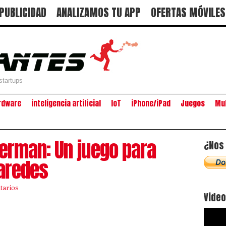
PUBLICIDAD
ANALIZAMOS TU APP
OFERTAS MÓVILES
startups
rdware
inteligencia artificial
IoT
iPhone/iPad
Juegos
Mu
erman: Un juego para
¿Nos 
paredes
tarios
Vide