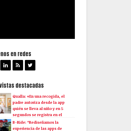
enos en redes
evistas destacadas
Qualla: «En una recogida, el
padre autoriza desde la app
quién se lleva al niño y en 5
segundos se registra en el
ema»
B-Ride: “Rediseñamos la
experiencia de las apps de