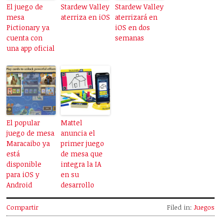
El juego de
Stardew Valley
Stardew Valley
mesa
aterriza en iOS
aterrizará en
Pictionary ya
iOS en dos
cuenta con
semanas
una app oficial
El popular
Mattel
juego de mesa
anuncia el
Maracaibo ya
primer juego
está
de mesa que
disponible
integra la IA
para iOS y
en su
Android
desarrollo
Compartir
Filed in:
Juegos