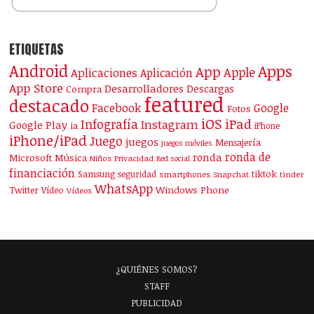
ETIQUETAS
Android
Apps
App
Apple
Aplicaciones
Aplicación
App Store
Desarrolladores
Descargas
Compra
featured
destacado
Facebook
Google
Fotos
iOS
iPad
Infografía
Instagram
Google Play
ia
iPhone
iPhone/iPad
Juego
juegos
Mensajería
juegos móviles
ronda de
ronda
Microsoft
Música
Niños
Privacidad
Red social
financiación
Samsung
tiktok
seguridad
smartphones
Snapchat
tinder
WhatsApp
Windows Phone
Twitter
Vídeo
Vídeos
¿QUIÉNES SOMOS?
STAFF
PUBLICIDAD