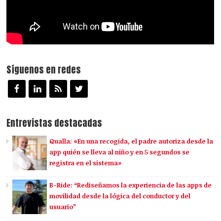
Síguenos en redes
Entrevistas destacadas
Qualla: «En una recogida, el padre autoriza desde la
app quién se lleva al niño y en 5 segundos se
registra en el sistema»
B-Ride: “Rediseñamos la experiencia de las apps de
movilidad desde la lógica del conductor y del
usuario”