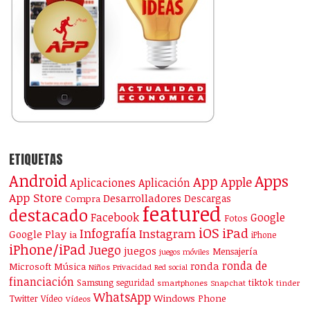
ETIQUETAS
Android
Apps
App
Apple
Aplicaciones
Aplicación
App Store
Desarrolladores
Descargas
Compra
featured
destacado
Facebook
Google
Fotos
iOS
iPad
Infografía
Instagram
Google Play
ia
iPhone
iPhone/iPad
Juego
juegos
Mensajería
juegos móviles
ronda de
ronda
Microsoft
Música
Niños
Privacidad
Red social
financiación
Samsung
tiktok
seguridad
smartphones
Snapchat
tinder
WhatsApp
Windows Phone
Twitter
Vídeo
Vídeos