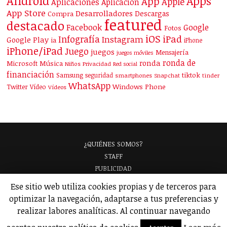
Android
Apps
App
Apple
Aplicaciones
Aplicación
App Store
Desarrolladores
Descargas
Compra
featured
destacado
Facebook
Google
Fotos
iOS
iPad
Infografía
Instagram
Google Play
ia
iPhone
iPhone/iPad
Juego
juegos
Mensajería
juegos móviles
ronda de
ronda
Microsoft
Música
Niños
Privacidad
Red social
financiación
Samsung
tiktok
seguridad
smartphones
Snapchat
tinder
WhatsApp
Windows Phone
Twitter
Vídeo
Vídeos
¿QUIÉNES SOMOS?
STAFF
PUBLICIDAD
¡APARECE EN NUESTRA GUÍA!
Ese sitio web utiliza cookies propias y de terceros para
ANALIZAMOS TU APP
GLOSARIO
optimizar la navegación, adaptarse a tus preferencias y
POLÍTICA DE PRIVACIDAD
AVISO LEGAL
realizar labores analíticas. Al continuar navegando
© 2026 Applicantes – Información sobre apps y juegos para móviles.