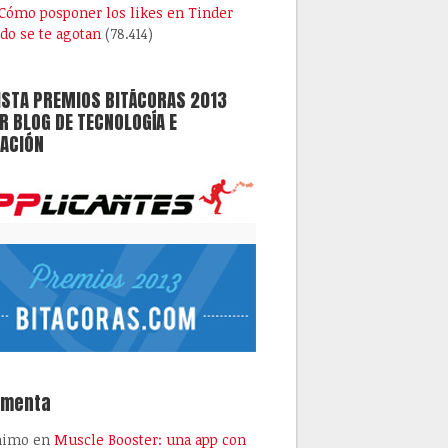
Cómo posponer los likes en Tinder
do se te agotan
(78.414)
ISTA PREMIOS BITÁCORAS 2013
 BLOG DE TECNOLOGÍA E
ACIÓN
omenta
nimo
en
Muscle Booster: una app con