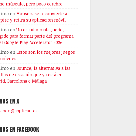
o músculo, pero poco cerebro
nimo
en
Housers se reconvierte a
pire y retira su aplicación móvil
nimo
en
Un estudio malagueño,
gido para formar parte del programa
al Google Play Accelerator 2026
nimo
en
Estos son los mejores juegos
 móviles
nimo
en
Bounce, la alternativa a las
illas de estación que ya está en
id, Barcelona o Málaga
NOS EN X
 por @applicantes
NOS EN FACEBOOK