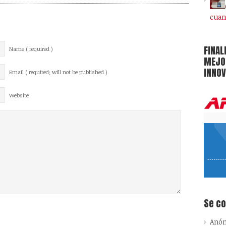
cuan
FINAL
Name ( required )
MEJOR
INNOV
Email ( required; will not be published )
Website
Se c
Anó