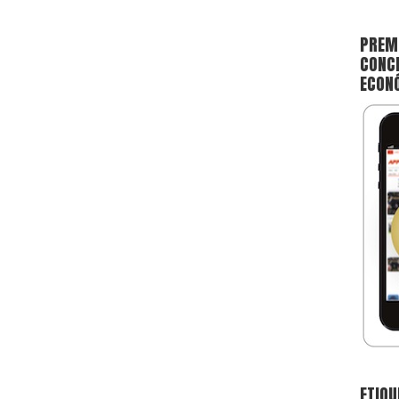
PREMI
CONCE
ECON
ETIQU