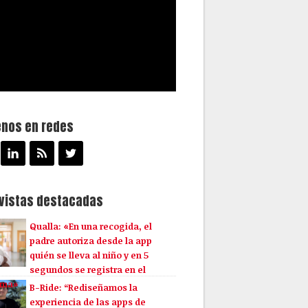
enos en redes
evistas destacadas
Qualla: «En una recogida, el
padre autoriza desde la app
quién se lleva al niño y en 5
segundos se registra en el
ema»
B-Ride: “Rediseñamos la
experiencia de las apps de