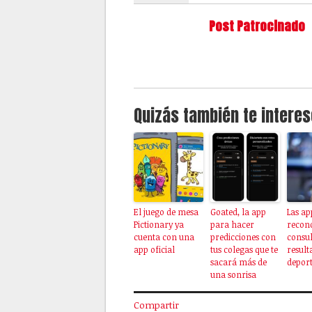
Post Patrocinado
Quizás también te interes
El juego de mesa
Goated, la app
Las a
Pictionary ya
para hacer
recon
cuenta con una
predicciones con
consul
app oficial
tus colegas que te
result
sacará más de
deport
una sonrisa
Compartir