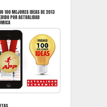
O 100 MEJORES IDEAS DE 2013
DIDO POR ACTUALIDAD
ÓMICA
ETAS