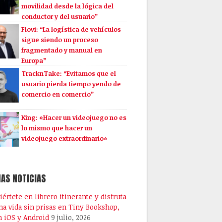
movilidad desde la lógica del
conductor y del usuario”
Flovi: “La logística de vehículos
sigue siendo un proceso
fragmentado y manual en
Europa”
TracknTake: “Evitamos que el
usuario pierda tiempo yendo de
comercio en comercio”
King: «Hacer un videojuego no es
lo mismo que hacer un
videojuego extraordinario»
AS NOTICIAS
iértete en librero itinerante y disfruta
na vida sin prisas en Tiny Bookshop,
n iOS y Android
9 julio, 2026