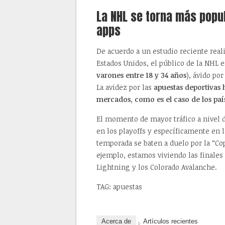
La NHL se torna más popu
apps
De acuerdo a un estudio reciente real
Estados Unidos, el público de la NHL
varones entre 18 y 34 años
), ávido po
La avidez por las
apuestas deportivas
mercados, como es el caso de los paí
El momento de mayor tráfico a nivel 
en los playoffs y específicamente en l
temporada se baten a duelo por la “Co
ejemplo, estamos viviendo las finale
Lightning y los Colorado Avalanche.
TAG: apuestas
Acerca de
Artículos recientes