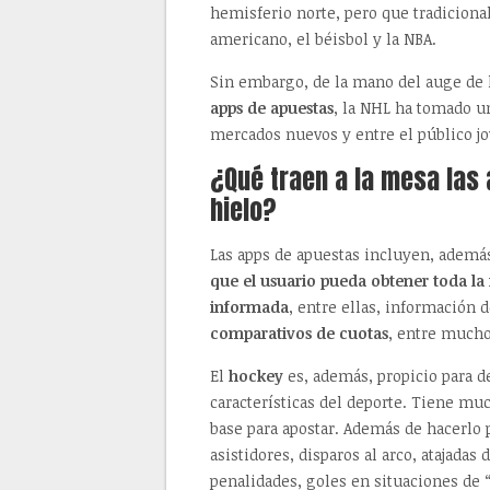
hemisferio norte, pero que tradiciona
americano, el béisbol y la NBA.
Sin embargo, de la mano del auge de l
apps de apuestas
, la NHL ha tomado u
mercados nuevos y entre el público jo
¿Qué traen a la mesa las
hielo?
Las apps de apuestas incluyen, además
que el usuario pueda obtener toda la
informada
, entre ellas, información 
comparativos de cuotas
, entre mucho
El
hockey
es, además, propicio para d
características del deporte. Tiene m
base para apostar. Además de hacerlo p
asistidores, disparos al arco, atajada
penalidades, goles en situaciones de “