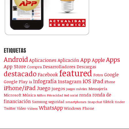
ETIQUETAS
Android
Apps
App
Apple
Aplicaciones
Aplicación
App Store
Desarrolladores
Descargas
Compra
featured
destacado
Facebook
Google
Fotos
iOS
iPad
Infografía
Instagram
Google Play
ia
iPhone
iPhone/iPad
Juego
juegos
Mensajería
juegos móviles
ronda de
ronda
Microsoft
Música
Niños
Privacidad
Red social
financiación
Samsung
tiktok
seguridad
smartphones
Snapchat
tinder
WhatsApp
Windows Phone
Twitter
Vídeo
Vídeos