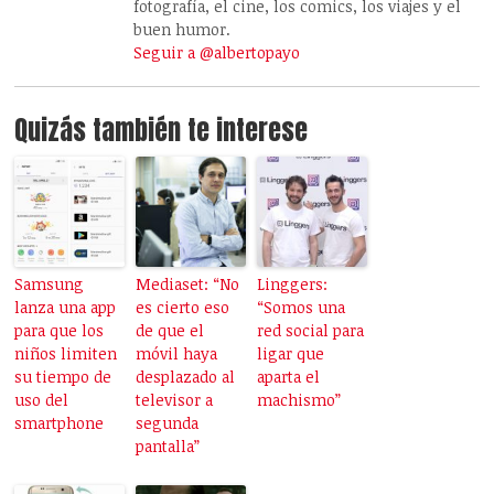
fotografía, el cine, los comics, los viajes y el
buen humor.
Seguir a @albertopayo
Quizás también te interese
Samsung
Mediaset: “No
Linggers:
lanza una app
es cierto eso
“Somos una
para que los
de que el
red social para
niños limiten
móvil haya
ligar que
su tiempo de
desplazado al
aparta el
uso del
televisor a
machismo”
smartphone
segunda
pantalla”