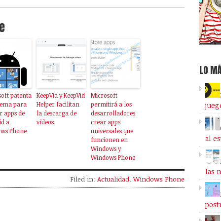
e
LO MÁ
oft patenta
KeepVid y KeepVid
Microsoft
tema para
Helper facilitan
permitirá a los
jueg
r apps de
la descarga de
desarrolladores
id a
vídeos
crear apps
ws Phone
universales que
al e
funcionen en
Windows y
Windows Phone
las 
Filed in:
Actualidad
,
Windows Phone
post