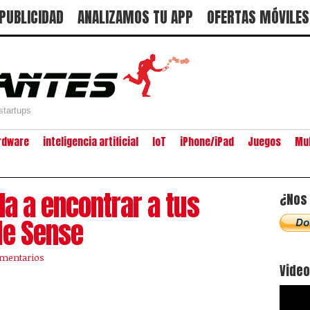
PUBLICIDAD
ANALIZAMOS TU APP
OFERTAS MÓVILES
startups
rdware
inteligencia artificial
IoT
iPhone/iPad
Juegos
Mu
da a encontrar a tus
¿Nos 
le Sense
mentarios
Vide