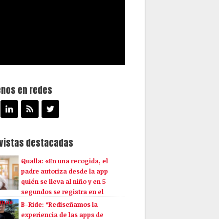
enos en redes
evistas destacadas
Qualla: «En una recogida, el
padre autoriza desde la app
quién se lleva al niño y en 5
segundos se registra en el
ema»
B-Ride: “Rediseñamos la
experiencia de las apps de