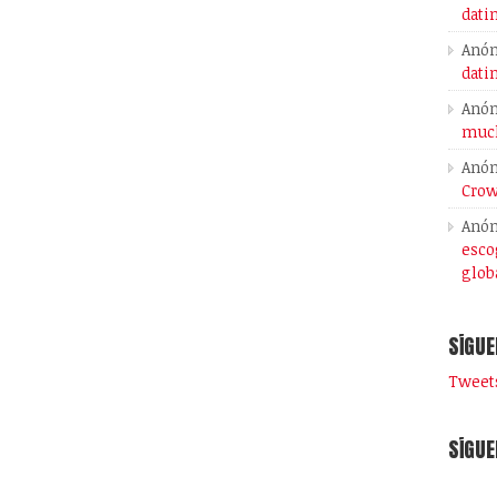
dati
Anó
dati
Anó
much
Anó
Crow
Anó
esco
glob
SÍGUE
Tweets
SÍGUE