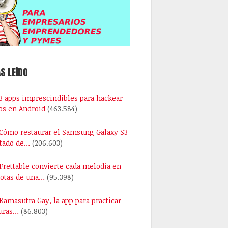
S LEÍDO
3 apps imprescindibles para hackear
os en Android
(463.584)
Cómo restaurar el Samsung Galaxy S3
stado de…
(206.603)
Frettable convierte cada melodía en
notas de una…
(95.398)
Kamasutra Gay, la app para practicar
uras…
(86.803)