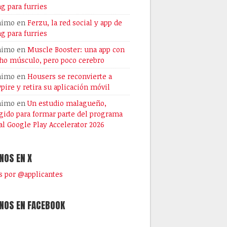
ng para furries
nimo
en
Ferzu, la red social y app de
ng para furries
nimo
en
Muscle Booster: una app con
o músculo, pero poco cerebro
nimo
en
Housers se reconvierte a
pire y retira su aplicación móvil
nimo
en
Un estudio malagueño,
gido para formar parte del programa
al Google Play Accelerator 2026
NOS EN X
 por @applicantes
NOS EN FACEBOOK