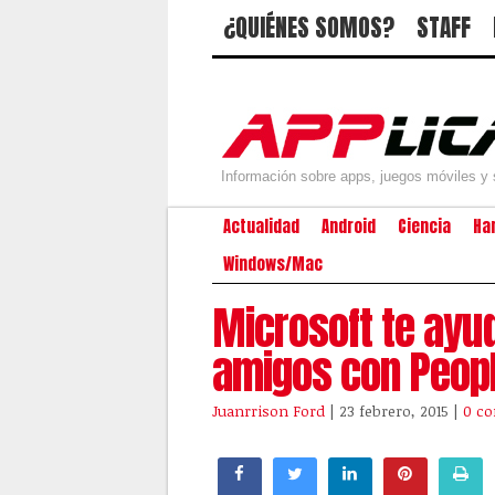
¿QUIÉNES SOMOS?
STAFF
Información sobre apps, juegos móviles y 
Actualidad
Android
Ciencia
Ha
Windows/Mac
Microsoft te ayu
amigos con Peop
Juanrrison Ford
| 23 febrero, 2015
|
0 co