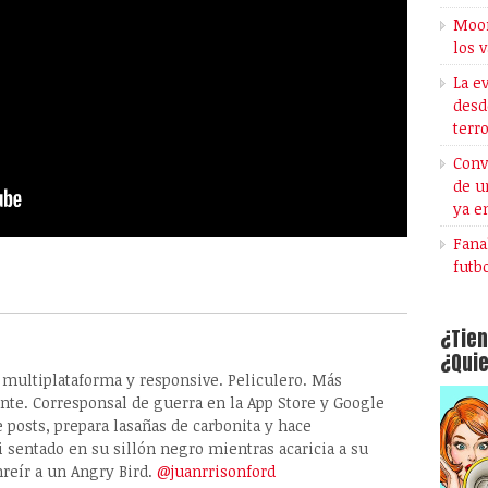
Moon
los 
La e
desd
terr
Conv
de u
ya e
Fana
futb
¿Tien
¿Quie
, multiplataforma y responsive. Peliculero. Más
ante. Corresponsal de guerra en la App Store y Google
e posts, prepara lasañas de carbonita y hace
 sentado en su sillón negro mientras acaricia a su
nreír a un Angry Bird.
@juanrrisonford