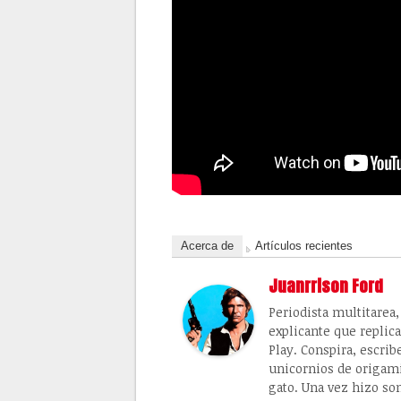
Acerca de
Artículos recientes
Juanrrison Ford
Periodista multitarea
explicante que replic
Play. Conspira, escrib
unicornios de origami
gato. Una vez hizo so