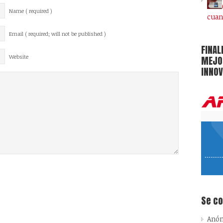
Name ( required )
cuan
Email ( required; will not be published )
FINAL
Website
MEJOR
INNOV
Se c
Anó