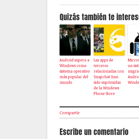
Quizás también te interes
Android supera a
Las apps de
Micros
Windows como
terceros
un sis
sistema operativo
relacionadas con
migra
más popular del
Snapchat han
Andro
mundo
sido suprimidas
Windo
de la Windows
Phone Store
Compartir
Escribe un comentario