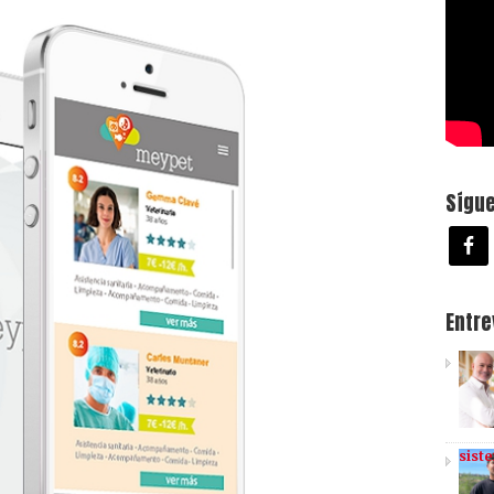
Sígu
Entr
sist