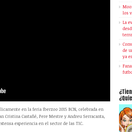
Moon
los 
La e
desd
terr
Conv
de u
ya e
Fana
futb
¿Tien
¿Quie
blicamente en la feria Iberzoo 2015 BCN, celebrada en
n Cristina Castañé, Pere Mestre y Andreu Serracanta,
ensa experiencia en el sector de las TIC.