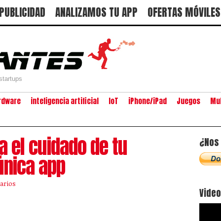
PUBLICIDAD
ANALIZAMOS TU APP
OFERTAS MÓVILES
startups
rdware
inteligencia artificial
IoT
iPhone/iPad
Juegos
Mu
a el cuidado de tu
¿Nos 
única app
arios
Vide