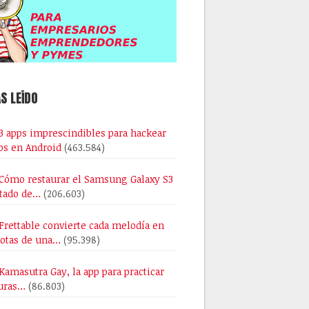
S LEÍDO
3 apps imprescindibles para hackear
os en Android
(463.584)
Cómo restaurar el Samsung Galaxy S3
stado de…
(206.603)
Frettable convierte cada melodía en
notas de una…
(95.398)
Kamasutra Gay, la app para practicar
uras…
(86.803)