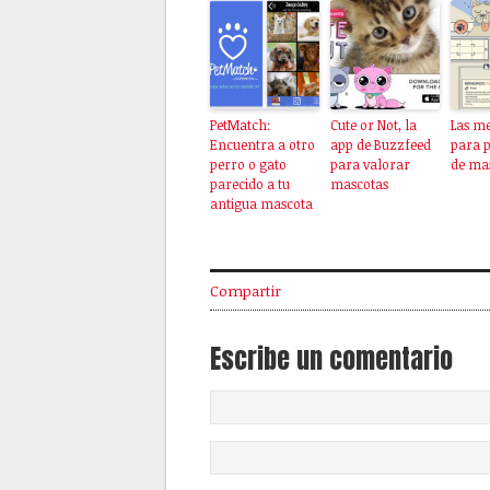
PetMatch:
Cute or Not, la
Las me
Encuentra a otro
app de Buzzfeed
para p
perro o gato
para valorar
de ma
parecido a tu
mascotas
antigua mascota
Compartir
Escribe un comentario