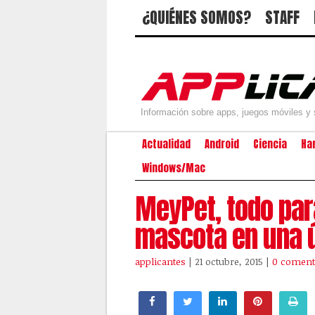
¿QUIÉNES SOMOS?
STAFF
Información sobre apps, juegos móviles y 
Actualidad
Android
Ciencia
Ha
Windows/Mac
MeyPet, todo par
mascota en una 
applicantes
| 21 octubre, 2015
|
0 coment