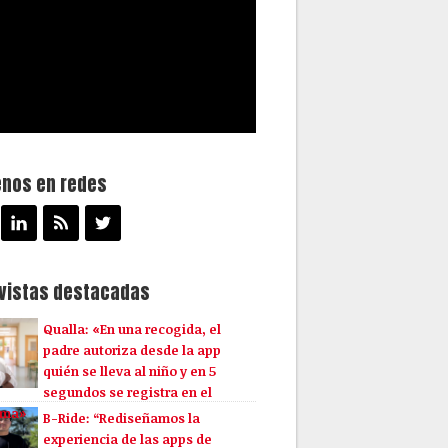
enos en redes
evistas destacadas
Qualla: «En una recogida, el
padre autoriza desde la app
quién se lleva al niño y en 5
segundos se registra en el
ema»
B-Ride: “Rediseñamos la
experiencia de las apps de