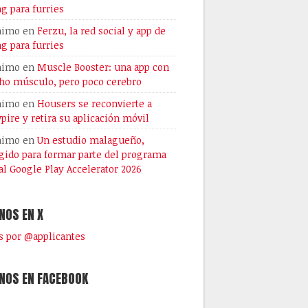
ng para furries
nimo
en
Ferzu, la red social y app de
ng para furries
nimo
en
Muscle Booster: una app con
o músculo, pero poco cerebro
nimo
en
Housers se reconvierte a
pire y retira su aplicación móvil
nimo
en
Un estudio malagueño,
gido para formar parte del programa
al Google Play Accelerator 2026
NOS EN X
 por @applicantes
NOS EN FACEBOOK