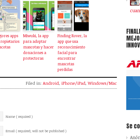
cuan
FINAL
jores apps
Miwuki, la app
Finding Rover, la
MEJOR
ropietarios
para adoptar
app que usa
INNOV
scotas
mascotas y hacer
reconocimiento
donaciones a
facial para
protectoras
encontrar
mascotas
perdidas
Filed in:
Android
,
iPhone/iPad
,
Windows/Mac
Name ( required )
Se c
Email ( required; will not be published )
Anó