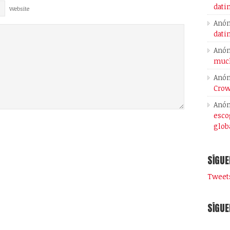
dati
Website
Anó
dati
Anó
much
Anó
Crow
Anó
esco
glob
SÍGUE
Tweets
SÍGUE