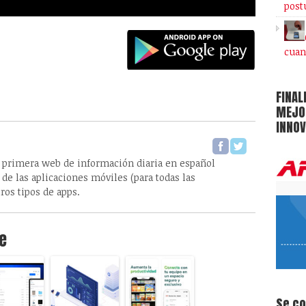
post
cuan
FINAL
MEJOR
INNOV
 primera web de información diaria en español
de las aplicaciones móviles (para todas las
ros tipos de apps.
e
Se c