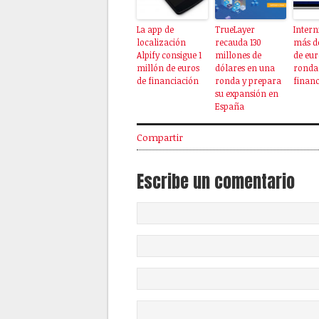
La app de
TrueLayer
Intern
localización
recauda 130
más de
Alpify consigue 1
millones de
de eur
millón de euros
dólares en una
ronda
de financiación
ronda y prepara
financ
su expansión en
España
Compartir
Escribe un comentario