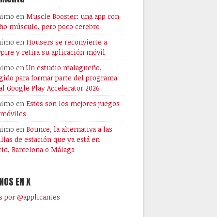
nimo
en
Muscle Booster: una app con
o músculo, pero poco cerebro
nimo
en
Housers se reconvierte a
pire y retira su aplicación móvil
nimo
en
Un estudio malagueño,
gido para formar parte del programa
al Google Play Accelerator 2026
nimo
en
Estos son los mejores juegos
 móviles
nimo
en
Bounce, la alternativa a las
illas de estación que ya está en
id, Barcelona o Málaga
NOS EN X
 por @applicantes