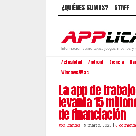
¿QUIÉNES SOMOS?
STAFF
Información sobre apps, juegos móviles y 
Actualidad
Android
Ciencia
Ha
Windows/Mac
La app de trabajo
levanta 15 millo
de financiación
applicantes
| 9 marzo, 2023
|
0 comenta