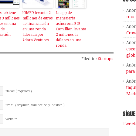
Anó
xt obtiene
IOMED levanta 2
La app de
much
 3 millones
millones de euros
mensajería
os en una
de financiación
asíncrona B2B
Anó
 de
en una ronda
Camillion levanta
Crow
iación
liderada por
2 millones de
Adara Ventures
dólares en una
Anó
ronda
esco
glob
Filed in:
Startups
Anó
para
Anó
taqu
Name ( required )
Madr
Email ( required; will not be published )
SÍGUE
Website
Tweets