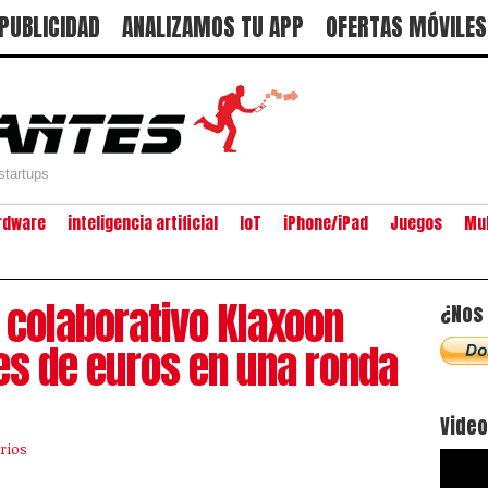
PUBLICIDAD
ANALIZAMOS TU APP
OFERTAS MÓVILES
startups
rdware
inteligencia artificial
IoT
iPhone/iPad
Juegos
Mu
 colaborativo Klaxoon
¿Nos 
nes de euros en una ronda
Vide
rios