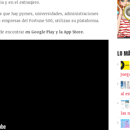
 y en el extranjero.
as que hay pymes, universidades, administraciones
s empresas del Fortune 500, utilizan su plataforma.
ede encontrar
en Google Play y la App Store.
LO MÁ
jueg
al e
las 