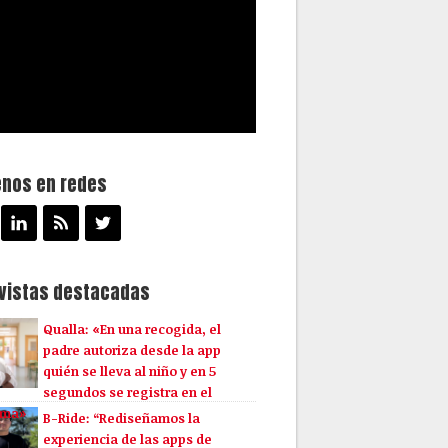
enos en redes
evistas destacadas
Qualla: «En una recogida, el
padre autoriza desde la app
quién se lleva al niño y en 5
segundos se registra en el
ema»
B-Ride: “Rediseñamos la
experiencia de las apps de