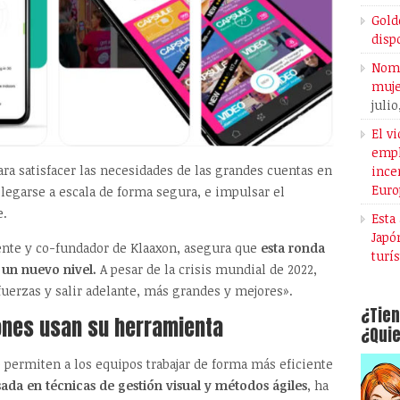
Gold
disp
Noma
muje
julio
El v
empl
ara satisfacer las necesidades de las grandes cuentas en
ince
Euro
legarse a escala de forma segura, e impulsar el
e.
Esta
Japó
dente y co-fundador de Klaaxon, asegura que
esta ronda
turí
a un nuevo nivel.
A pesar de la crisis mundial de 2022,
uerzas y salir adelante, más grandes y mejores».
¿Tien
ones usan su herramienta
¿Quie
permiten a los equipos trabajar de forma más eficiente
ada en técnicas de gestión visual y métodos ágiles
, ha