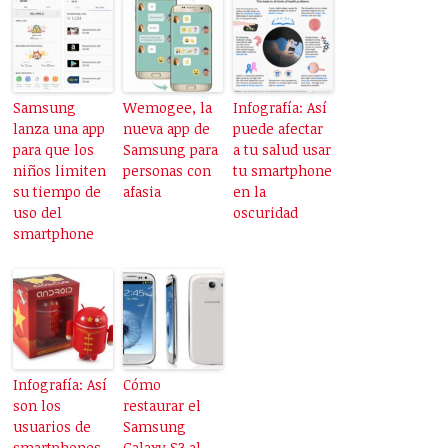
Samsung
Wemogee, la
Infografía: Así
lanza una app
nueva app de
puede afectar
para que los
Samsung para
a tu salud usar
niños limiten
personas con
tu smartphone
su tiempo de
afasia
en la
uso del
oscuridad
smartphone
Infografía: Así
Cómo
son los
restaurar el
usuarios de
Samsung
smartphones
Galaxy S3 al