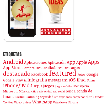
ETIQUETAS
Android
Apps
App
Apple
Aplicaciones
Aplicación
App Store
Desarrolladores
Descargas
Compra
featured
destacado
Facebook
Google
Fotos
iOS
iPad
Infografía
Instagram
Google Play
ia
iPhone
iPhone/iPad
Juego
juegos
Mensajería
juegos móviles
ronda de
ronda
Microsoft
Música
Niños
Privacidad
Red social
financiación
Samsung
tiktok
seguridad
smartphones
Snapchat
tinder
WhatsApp
Windows Phone
Twitter
Vídeo
Vídeos