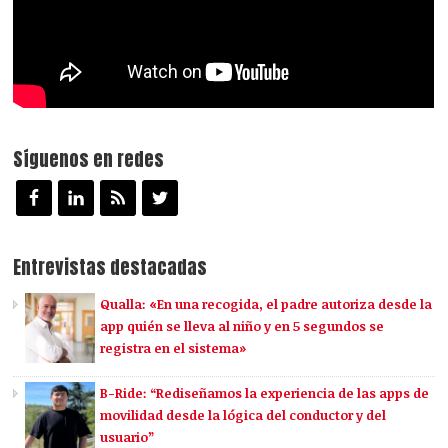
Síguenos en redes
Entrevistas destacadas
Qualla: «En una recogida, el padre autoriza desde la
app quién se lleva al niño y en 5 segundos se
registra en el sistema»
B-Ride: “Rediseñamos la experiencia de las apps de
movilidad desde la lógica del conductor y del
usuario”