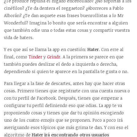
¿Te produce repulsa el hígado encebollado? ¿No soportas a los
cinéfilos? ¿Te da dentera el reggaeton? ¿Aborreces a Pablo
Alborán? ¿Te dan asquete esas frases buenrollistas a lo Mr
Wonderful? Imagina lo bonito que sería encontrar a alguien
que también odie una o todas estas cosas y compartir vuestra
vida de haters.
Y es que así se llama la app en cuestión:
Hater
. Con erre al
final, como
Tinder
y
Grindr
. A la primera se parece en que
también puedes deslizar el dedo a izquierda o derecha,
dependiendo si quien te aparece en la pantalla te gusta o no.
Para llegar a la fase de descartes, antes hay que hacer otras
cosas. Primero tienes que registrarte con una cuenta nueva o
con tu perfil de Facebook. Después, tienes que empezar a
configurar tu perfil definiendo eso que odias. La app te va
proponiendo cosas y tienes que dar tu opinión escogiendo
uno de los cuatro emojis que se proponen. Poco a poco irá
averiguando esos tópicos que más grima te dan. Y con eso el
algoritmo de
Hater irá encontrando otros usuarios