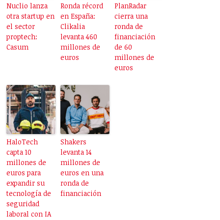
Nuclio lanza
Ronda récord
PlanRadar
otra startup en
en España:
cierra una
el sector
Clikalia
ronda de
proptech:
levanta 460
financiación
Casum
millones de
de 60
euros
millones de
euros
HaloTech
Shakers
capta 10
levanta 14
millones de
millones de
euros para
euros en una
expandir su
ronda de
tecnología de
financiación
seguridad
laboral con IA