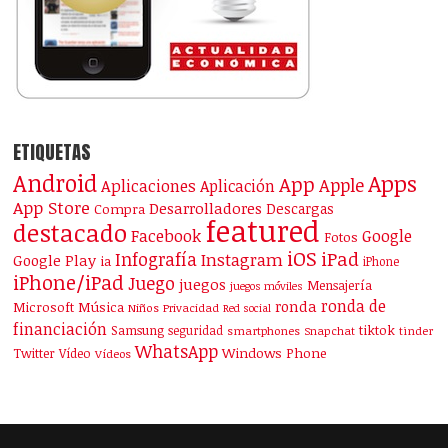
ETIQUETAS
Android
Apps
App
Apple
Aplicaciones
Aplicación
App Store
Desarrolladores
Descargas
Compra
featured
destacado
Facebook
Google
Fotos
iOS
iPad
Infografía
Instagram
Google Play
ia
iPhone
iPhone/iPad
Juego
juegos
Mensajería
juegos móviles
ronda de
ronda
Microsoft
Música
Niños
Privacidad
Red social
financiación
Samsung
tiktok
seguridad
smartphones
Snapchat
tinder
WhatsApp
Windows Phone
Twitter
Vídeo
Vídeos