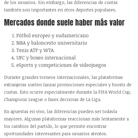
de los usuarios. Sin embargo, las diferencias de cuotas
también son importantes en otros deportes populares.
Mercados donde suele haber más valor
Fútbol europeo y sudamericano
NBA y baloncesto universitario
Tenis ATP y WTA
UFC y boxeo internacional
eSports y competiciones de videojuegos
Durante grandes torneos internacionales, las plataformas
extranjeras suelen lanzar promociones especiales y boosts de
cuotas. Esto ocurre especialmente durante la FIFA World Cup,
Champions League o fases decisivas de La Liga.
En apuestas en vivo, las diferencias pueden ser todavía
mayores. Algunas plataformas reaccionan más lentamente a
los cambios del partido, lo que permite encontrar
oportunidades interesantes para usuarios atentos.