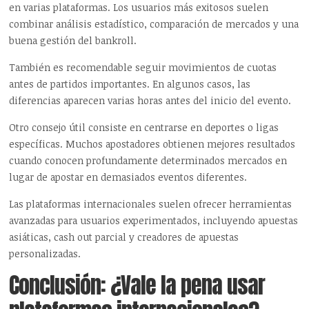
en varias plataformas. Los usuarios más exitosos suelen
combinar análisis estadístico, comparación de mercados y una
buena gestión del bankroll.
También es recomendable seguir movimientos de cuotas
antes de partidos importantes. En algunos casos, las
diferencias aparecen varias horas antes del inicio del evento.
Otro consejo útil consiste en centrarse en deportes o ligas
específicas. Muchos apostadores obtienen mejores resultados
cuando conocen profundamente determinados mercados en
lugar de apostar en demasiados eventos diferentes.
Las plataformas internacionales suelen ofrecer herramientas
avanzadas para usuarios experimentados, incluyendo apuestas
asiáticas, cash out parcial y creadores de apuestas
personalizadas.
Conclusión: ¿Vale la pena usar