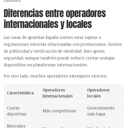
cambien.
Diferencias entre operadores
internacionales y locales
Las casas de apuestas España suelen estar sujetas a
regulaciones estrictas relacionadas con promociones, límites
de publicidad y verificación de identidad. Esto aporta
seguridad, aunque también puede reducir ciertas ventajas
disponibles en plataformas internacionales.
Por otro lado, muchos operadores extranjeros ofrecen:
Operadores
Operadores
Característica
internacionales
locales
Cuotas
Generalmente
Más competitivas
deportivas
más bajas
Mercados