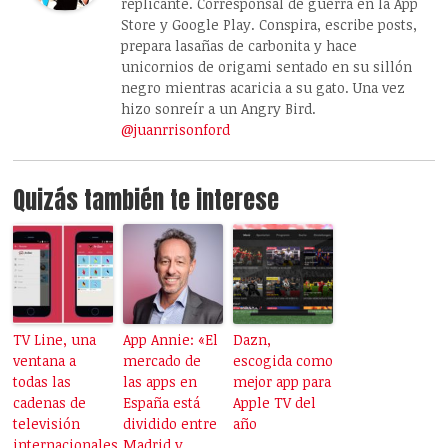
replicante. Corresponsal de guerra en la App
Store y Google Play. Conspira, escribe posts,
prepara lasañas de carbonita y hace
unicornios de origami sentado en su sillón
negro mientras acaricia a su gato. Una vez
hizo sonreír a un Angry Bird.
@juanrrisonford
Quizás también te interese
TV Line, una
App Annie: «El
Dazn,
ventana a
mercado de
escogida como
todas las
las apps en
mejor app para
cadenas de
España está
Apple TV del
televisión
dividido entre
año
internacionales
Madrid y