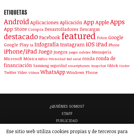
ETIQUETAS
Android
Apps
App
Apple
Aplicaciones
Aplicación
App Store
Desarrolladores
Descargas
Compra
featured
destacado
Facebook
Google
Fotos
iOS
iPad
Infografía
Instagram
Google Play
ia
iPhone
iPhone/iPad
Juego
juegos
Mensajería
juegos móviles
ronda de
ronda
Microsoft
Música
Niños
Privacidad
Red social
financiación
Samsung
tiktok
seguridad
smartphones
Snapchat
tinder
WhatsApp
Windows Phone
Twitter
Vídeo
Vídeos
¿QUIÉNES SOMOS?
STAFF
PUBLICIDAD
¡APARECE EN NUESTRA GUÍA!
Ese sitio web utiliza cookies propias y de terceros para