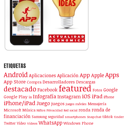
ETIQUETAS
Android
Apps
App
Apple
Aplicaciones
Aplicación
App Store
Desarrolladores
Descargas
Compra
featured
destacado
Facebook
Google
Fotos
iOS
iPad
Infografía
Instagram
Google Play
ia
iPhone
iPhone/iPad
Juego
juegos
Mensajería
juegos móviles
ronda de
ronda
Microsoft
Música
Niños
Privacidad
Red social
financiación
Samsung
tiktok
seguridad
smartphones
Snapchat
tinder
WhatsApp
Windows Phone
Twitter
Vídeo
Vídeos