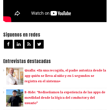
Síguenos en redes
Entrevistas destacadas
Qualla: «En una recogida, el padre autoriza desde la
app quién se lleva al niño y en 5 segundos se
registra en el sistema»
B-Ride: “Rediseñamos la experiencia de las apps de
movilidad desde la lógica del conductor y del
usuario”