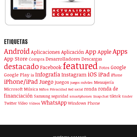
ETIQUETAS
Android
Apps
App
Apple
Aplicaciones
Aplicación
App Store
Desarrolladores
Descargas
Compra
featured
destacado
Facebook
Google
Fotos
iOS
iPad
Infografía
Instagram
Google Play
ia
iPhone
iPhone/iPad
Juego
juegos
Mensajería
juegos móviles
ronda de
ronda
Microsoft
Música
Niños
Privacidad
Red social
financiación
Samsung
tiktok
seguridad
smartphones
Snapchat
tinder
WhatsApp
Windows Phone
Twitter
Vídeo
Vídeos