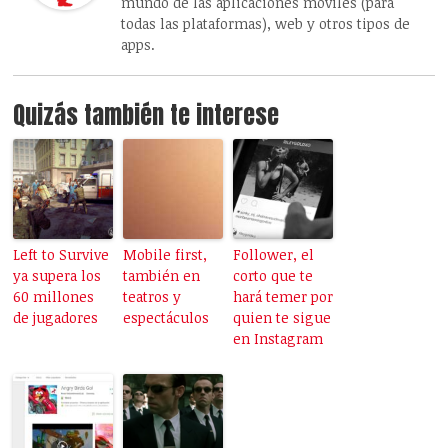
mundo de las aplicaciones móviles (para
todas las plataformas), web y otros tipos de
apps.
Quizás también te interese
Left to Survive
Mobile first,
Follower, el
ya supera los
también en
corto que te
60 millones
teatros y
hará temer por
de jugadores
espectáculos
quien te sigue
en Instagram