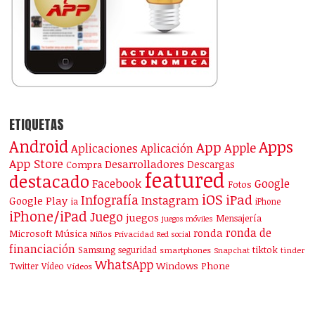
ETIQUETAS
Android
Apps
App
Apple
Aplicaciones
Aplicación
App Store
Desarrolladores
Descargas
Compra
featured
destacado
Facebook
Google
Fotos
iOS
iPad
Infografía
Instagram
Google Play
ia
iPhone
iPhone/iPad
Juego
juegos
Mensajería
juegos móviles
ronda de
ronda
Microsoft
Música
Niños
Privacidad
Red social
financiación
Samsung
tiktok
seguridad
smartphones
Snapchat
tinder
WhatsApp
Windows Phone
Twitter
Vídeo
Vídeos