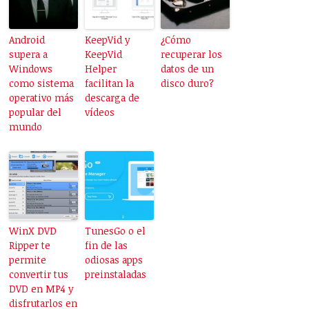
Android
KeepVid y
¿Cómo
supera a
KeepVid
recuperar los
Windows
Helper
datos de un
como sistema
facilitan la
disco duro?
operativo más
descarga de
popular del
vídeos
mundo
WinX DVD
TunesGo o el
Ripper te
fin de las
permite
odiosas apps
convertir tus
preinstaladas
DVD en MP4 y
disfrutarlos en