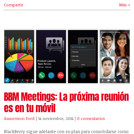
Compartir
Más »
BBM Meetings: La próxima reunión
es en tu móvil
Juanrrison Ford
| 14 noviembre, 2014
|
0 comentarios
BlackBerry sigue adelante con su plan para consolidarse como