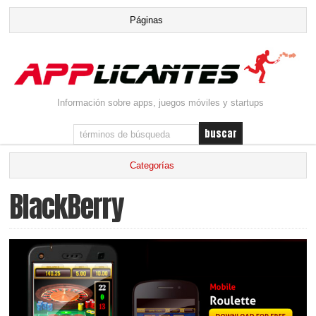
Información sobre apps, juegos móviles y startups
BlackBerry