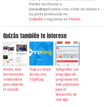
Puedes escribirme a
juanan@applicantes.com, echar un vistazo a
mi perfil profesional en
LinkedIn
o seguirme en
Twitter
.
Quizás también te interese
JoinIn, una
Viaja a cuerpo
Infografía: Los
herramienta
de rey con
lenguajes de
colaborativa
TripKing
programación
para mejorar
más populares
el mundo
para el
desarrollo de
una app