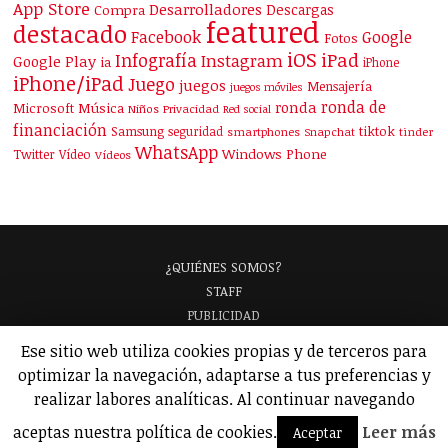
App Store
Desarrolladores
Descargas
Compra
featured
destacado
Facebook
Google
Fotos
iOS
iPad
Infografía
Instagram
Google Play
ia
iPhone
iPhone/iPad
Juego
juegos
Mensajería
juegos móviles
ronda de
ronda
Microsoft
Música
Niños
Privacidad
Red social
financiación
Samsung
tiktok
seguridad
smartphones
Snapchat
tinder
WhatsApp
Windows Phone
Twitter
Vídeo
Vídeos
¿QUIÉNES SOMOS?
STAFF
PUBLICIDAD
¡APARECE EN NUESTRA GUÍA!
Ese sitio web utiliza cookies propias y de terceros para
ANALIZAMOS TU APP
GLOSARIO
optimizar la navegación, adaptarse a tus preferencias y
POLÍTICA DE PRIVACIDAD
AVISO LEGAL
realizar labores analíticas. Al continuar navegando
© 2026 Applicantes – Información sobre apps y juegos para móviles.
aceptas nuestra política de cookies.
Leer más
Aceptar