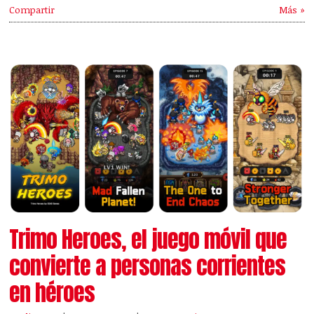
Compartir
Más »
Trimo Heroes, el juego móvil que
convierte a personas corrientes
en héroes