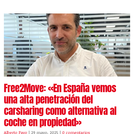
Free2Move: «En España vemos
una alta penetración del
carsharing como alternativa al
coche en propiedad»
Alberto Payo
| 29 mayo, 2025
|
0 comentarios