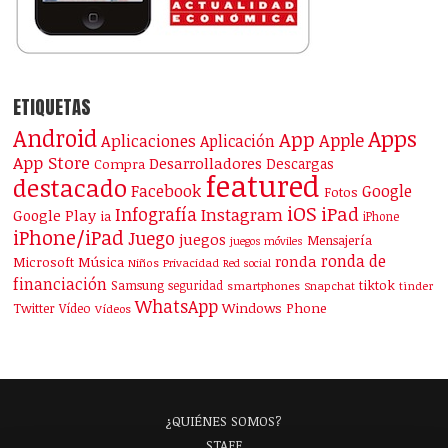
ETIQUETAS
Android
Apps
App
Apple
Aplicaciones
Aplicación
App Store
Desarrolladores
Descargas
Compra
featured
destacado
Facebook
Google
Fotos
iOS
iPad
Infografía
Instagram
Google Play
ia
iPhone
iPhone/iPad
Juego
juegos
Mensajería
juegos móviles
ronda de
ronda
Microsoft
Música
Niños
Privacidad
Red social
financiación
Samsung
tiktok
seguridad
smartphones
Snapchat
tinder
WhatsApp
Windows Phone
Twitter
Vídeo
Vídeos
¿QUIÉNES SOMOS?
STAFF