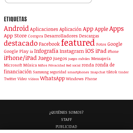
ETIQUETAS
Android
Apps
App
Apple
Aplicaciones
Aplicación
App Store
Desarrolladores
Descargas
Compra
featured
destacado
Facebook
Google
Fotos
iOS
iPad
Infografía
Instagram
Google Play
ia
iPhone
iPhone/iPad
Juego
juegos
Mensajería
juegos móviles
ronda de
ronda
Microsoft
Música
Niños
Privacidad
Red social
financiación
Samsung
tiktok
seguridad
smartphones
Snapchat
tinder
WhatsApp
Windows Phone
Twitter
Vídeo
Vídeos
¿QUIÉNES SOMOS?
STAFF
PUBLICIDAD