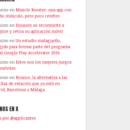
nimo
en
Muscle Booster: una app con
o músculo, pero poco cerebro
nimo
en
Housers se reconvierte a
pire y retira su aplicación móvil
nimo
en
Un estudio malagueño,
gido para formar parte del programa
al Google Play Accelerator 2026
nimo
en
Estos son los mejores juegos
 móviles
nimo
en
Bounce, la alternativa a las
illas de estación que ya está en
id, Barcelona o Málaga
NOS EN X
 por @applicantes