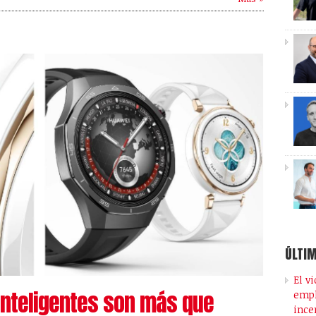
ÚLTIM
El v
 inteligentes son más que
empl
ince