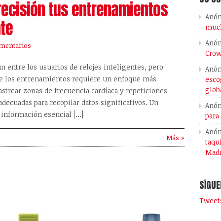
recisión tus entrenamientos
Anó
nte
much
Anó
mentarios
Crow
n entre los usuarios de relojes inteligentes, pero
Anó
te los entrenamientos requiere un enfoque más
esco
glob
rastrear zonas de frecuencia cardíaca y repeticiones
decuadas para recopilar datos significativos. Un
Anó
 información esencial […]
para
Anó
Más »
taqu
Madr
SÍGUE
Tweets