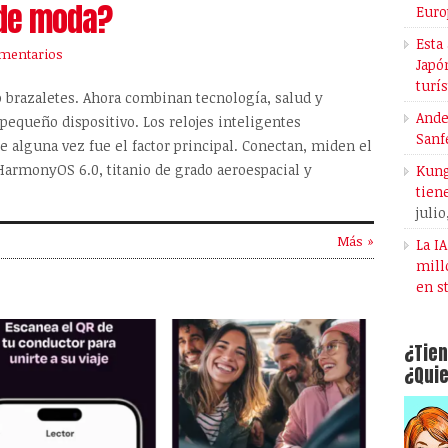
 de moda?
Euro
Esta
mentarios
Japó
turí
o brazaletes. Ahora combinan tecnología, salud y
Ande
 pequeño dispositivo. Los relojes inteligentes
Sanf
 alguna vez fue el factor principal. Conectan, miden el
 HarmonyOS 6.0, titanio de grado aeroespacial y
Kung
tien
julio
Más »
La I
mill
en s
¿Tien
¿Quie