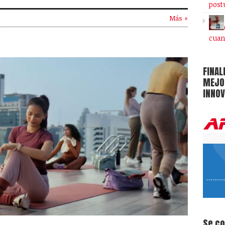
post
Más »
cuan
FINAL
MEJOR
INNOV
Se c