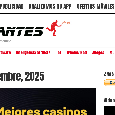
PUBLICIDAD
ANALIZAMOS TU APP
OFERTAS MÓVILES
startups
rdware
inteligencia artificial
IoT
iPhone/iPad
Juegos
Mu
iembre, 2025
¿Nos 
Vide