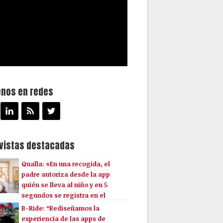
enos en redes
evistas destacadas
Qualla: «En una recogida, el
padre autoriza desde la app
quién se lleva al niño y en 5
segundos se registra en el
ema»
B-Ride: “Rediseñamos la
experiencia de las apps de