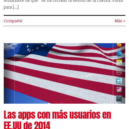
avisándote de que “Se ha cerrado la sesión de la cuenta. Pulsa
para […]
Compartir
Más »
Las apps con más usuarios en
EE.UU de 2014