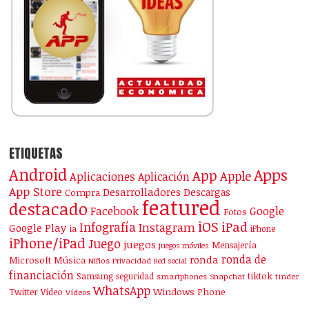
ETIQUETAS
Android
Apps
App
Apple
Aplicaciones
Aplicación
App Store
Desarrolladores
Descargas
Compra
featured
destacado
Facebook
Google
Fotos
iOS
iPad
Infografía
Instagram
Google Play
ia
iPhone
iPhone/iPad
Juego
juegos
Mensajería
juegos móviles
ronda de
ronda
Microsoft
Música
Niños
Privacidad
Red social
financiación
Samsung
tiktok
seguridad
smartphones
Snapchat
tinder
WhatsApp
Windows Phone
Twitter
Vídeo
Vídeos