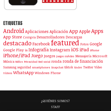
ETIQUETAS
Android
Apps
App
Apple
Aplicaciones
Aplicación
App Store
Desarrolladores
Descargas
Compra
featured
destacado
Facebook
Google
Fotos
iOS
iPad
Infografía
Instagram
Google Play
ia
iPhone
iPhone/iPad
Juego
juegos
Mensajería
Microsoft
juegos móviles
ronda de financiación
ronda
Música
Niños
Privacidad
Red social
Samsung
tiktok
seguridad
Twitter
Vídeo
smartphones
Snapchat
tinder
WhatsApp
Windows Phone
Vídeos
¿QUIÉNES SOMOS?
STAFF